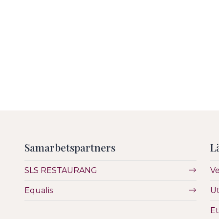
undermeny
undermeny
Samarbetspartners
L
SLS RESTAURANG
V
Equalis
Ut
Et