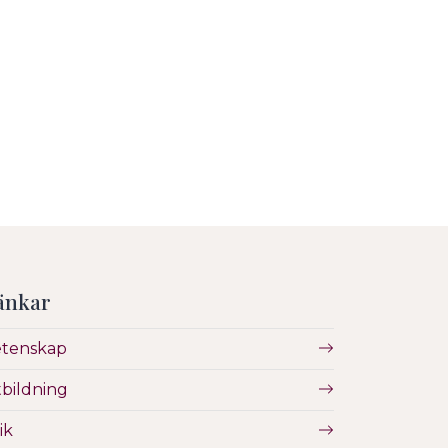
änkar
etenskap
bildning
ik