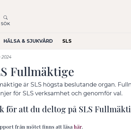
SÖK
HÄLSA & SJUKVÅRD
SLS
e 2024
S Fullmäktige
undermeny
undermeny
mäktige är SLS högsta beslutande organ. Fullm
linjer för SLS verksamhet och genomför val.
k för att du deltog på SLS Fullmäkt
pport från mötet finns att läsa
här
.