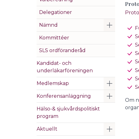
Proto
Delegationer
Proto
Visa/Göm 
Nämnd
F
S
Kommittéer
S
SLS ordföranderåd
S
S
Kandidat- och
S
underläkarföreningen
S
Visa/Göm 
Medlemskap
S
Visa/Göm 
Konferensanläggning
Om ni
organ
Hälso-& sjukvårdspolitiskt
program
Visa/Göm 
Aktuellt