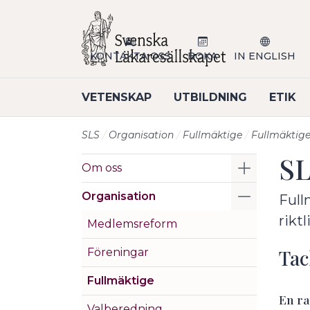
Till sidans huvudinnehåll
KONTAKTA OSS
BOKA
IN ENGLISH
VETENSKAP
UTBILDNING
ETIK
SLS
Organisation
Fullmäktige
Fullmäktig
SL
Visa/Göm 
Om oss
Visa/Göm 
Organisation
Full
rikt
Medlemsreform
Tac
Föreningar
Fullmäktige
En ra
Valberedning