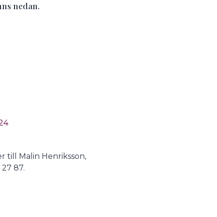
nns nedan.
024
 till Malin Henriksson,
5 27 87.