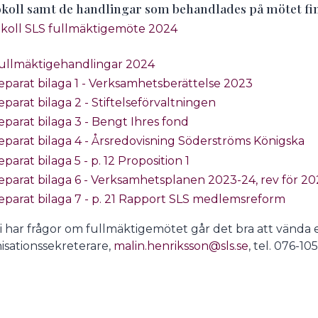
koll samt de handlingar som behandlades på mötet fi
koll SLS fullmäktigemöte 2024
undermeny
ullmäktigehandlingar 2024
eparat bilaga 1 - Verksamhetsberättelse 2023
eparat bilaga 2 - Stiftelseförvaltningen
eparat bilaga 3 - Bengt Ihres fond
eparat bilaga 4 - Årsredovisning Söderströms Königska
eparat bilaga 5 - p. 12 Proposition 1
eparat bilaga 6 - Verksamhetsplanen 2023-24, rev för 2
undermeny
eparat bilaga 7 - p. 21 Rapport SLS medlemsreform
undermeny
 har frågor om fullmäktigemötet går det bra att vända er
isationssekreterare,
malin.henriksson@sls.se
, tel. 076-10
undermeny