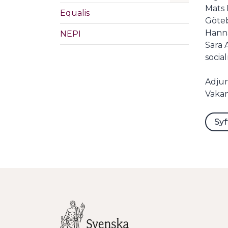
Mats 
Equalis
Göte
Hanna
NEPI
Sara 
socia
Adju
Vakan
Syf