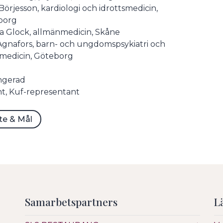
Börjesson, kardiologi och idrottsmedicin,
borg
 Glock, allmänmedicin, Skåne
Agnafors, barn- och ungdomspsykiatri och
lmedicin, Göteborg
ngerad
t, Kuf-representant
te & Mål
Samarbetspartners
L