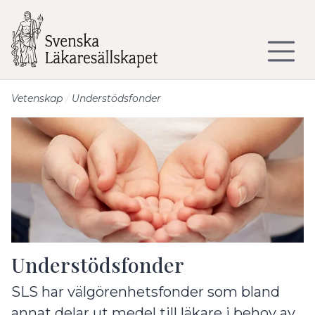
Till sidans huvudinnehåll
Vetenskap
Understödsfonder
Understödsfonder
SLS har välgörenhetsfonder som bland
annat delar ut medel till läkare i behov av