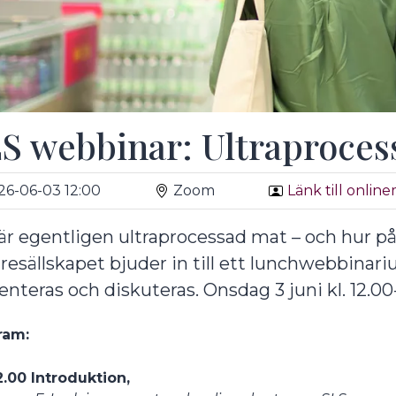
undermeny
S webbinar: Ultraproces
26-06-03 12:00
Zoom
Länk till onlin
är egentligen ultraprocessad mat – och hur p
resällskapet bjuder in till ett lunchwebbinar
enteras och diskuteras. Onsdag 3 juni kl. 12.00-
undermeny
ram:
2.00 Introduktion,