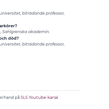
niversitet, biträdande professor,
arkörer?
ion, Sahlgrenska akademin.
m och död?
niversitet, biträdande professor,
fterhand på
SLS Youtube-kanal.