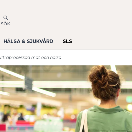
SÖK
HÄLSA & SJUKVÅRD
SLS
Ultraprocessad mat och hälsa
undermeny
undermeny
undermeny
undermeny