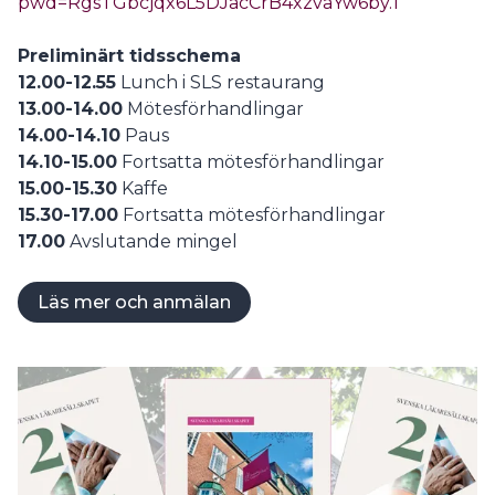
pwd=RgsTGbcjqx6L5DJacCrB4xzvaYw6by.1
Preliminärt tidsschema
12.00-12.55
Lunch i SLS restaurang
13.00-14.00
Mötesförhandlingar
14.00-14.10
Paus
14.10-15.00
Fortsatta mötesförhandlingar
15.00-15.30
Kaffe
15.30-17.00
Fortsatta mötesförhandlingar
17.00
Avslutande mingel
Läs mer och anmälan