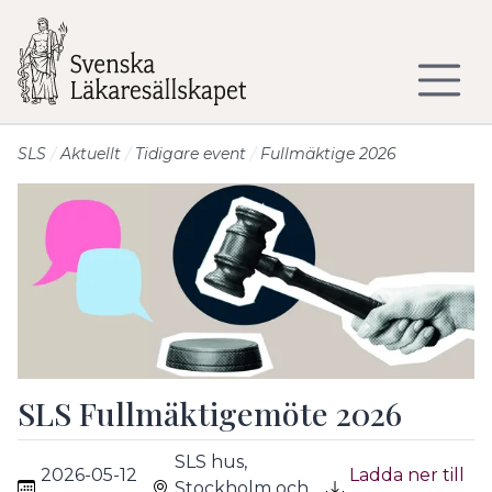
Till sidans huvudinnehåll
SLS
Aktuellt
Tidigare event
Fullmäktige 2026
SLS Fullmäktigemöte 2026
SLS hus,
2026-05-12
Ladda ner till
Stockholm och