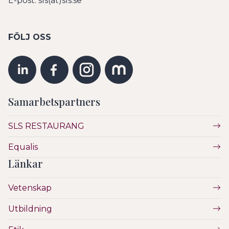
E-post: sls(at)sls.se
FÖLJ OSS
Samarbetspartners
SLS RESTAURANG
Equalis
Länkar
Vetenskap
Utbildning