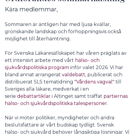
Kära medlemmar,
Sommaren är äntligen här med ljusa kvällar,
grönskande landskap och förhoppningsvis också
möjlighet till återhämtning.
För Svenska Läkaresällskapet har våren präglats av
ett intensivt arbete med vårt
hälso- och
sjukvårdspolitiska program
inför valet 2026. Vi har
bland annat arrangerat
valdebatt
, publicerat och
distribuerat SLS tematidning
"Vårdens vägval"
till
Sveriges alla läkare, medverkat i en
serie
debattartiklar
i Altinget samt träffat
partiernas
hälso- och sjukvårdspolitiska talespersoner
.
När vi möter politiker, myndigheter och andra
beslutsfattare är vårt budskap tydligt. Svensk
hälso- och sjukvård behöver långsiktiga lösningar. Vi