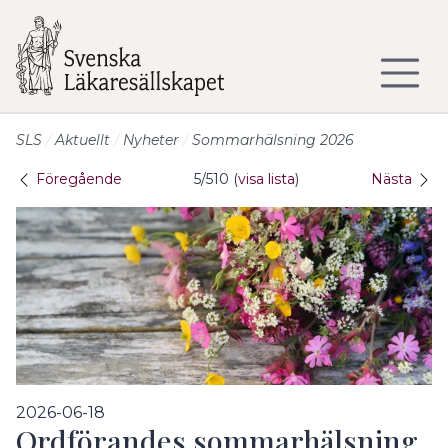
Till sidans huvudinnehåll
SLS
Aktuellt
Nyheter
Sommarhälsning 2026
Föregående
5/510 (
visa lista
)
Nästa
2026-06-18
Ordförandes sommarhälsning