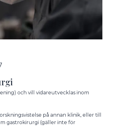
7
urgi
ening) och vill vidareutvecklas inom
skningsvistelse på annan klinik, eller till
om gastrokirurgi (gäller inte för