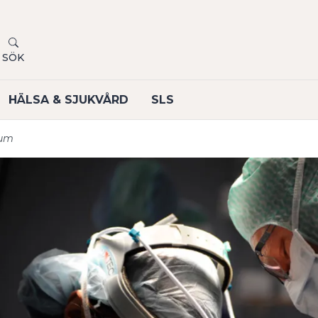
SÖK
HÄLSA & SJUKVÅRD
SLS
ium
undermeny
undermeny