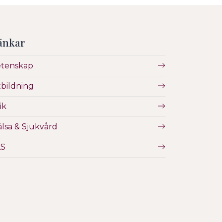
änkar
etenskap
bildning
ik
lsa & Sjukvård
LS