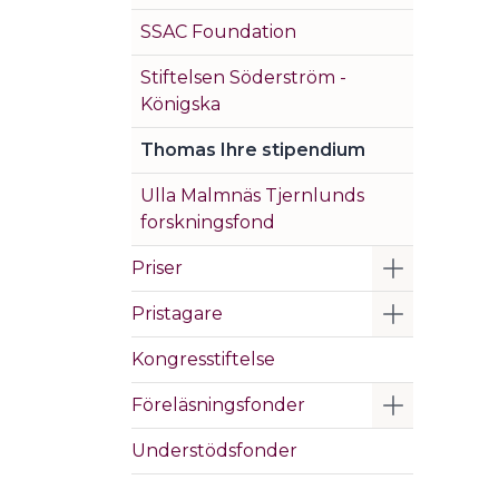
SSAC Foundation
Stiftelsen Söderström -
Königska
Thomas Ihre stipendium
Ulla Malmnäs Tjernlunds
forskningsfond
Visa/Göm 
Priser
Visa/Göm 
Pristagare
Kongresstiftelse
Visa/Göm 
Föreläsningsfonder
Understödsfonder