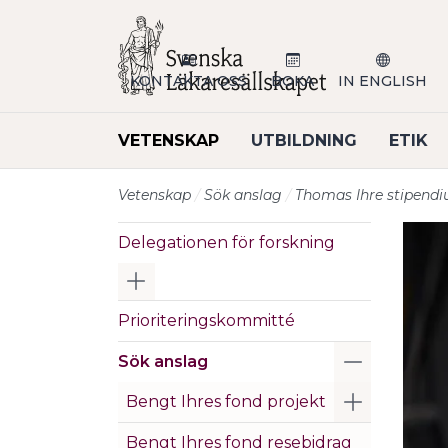
Till sidans huvudinnehåll
KONTAKTA OSS
BOKA
IN ENGLISH
VETENSKAP
UTBILDNING
ETIK
Vetenskap
Sök anslag
Thomas Ihre stipend
Delegationen för forskning
Visa/Göm undermeny
Prioriteringskommitté
Visa/Göm 
Sök anslag
Visa/Göm 
Bengt Ihres fond projekt
Bengt Ihres fond resebidrag