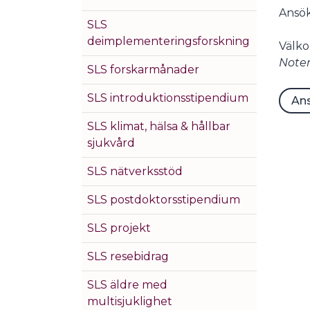
Ansök
SLS
deimplementeringsforskning
Välko
Noter
SLS forskarmånader
SLS introduktionsstipendium
An
SLS klimat, hälsa & hållbar
sjukvård
SLS nätverksstöd
SLS postdoktorsstipendium
SLS projekt
SLS resebidrag
SLS äldre med
multisjuklighet