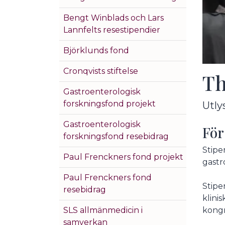
Bengt Winblads och Lars
Lannfelts resestipendier
Björklunds fond
Cronqvists stiftelse
Th
Gastroenterologisk
forskningsfond projekt
Utly
Gastroenterologisk
För
forskningsfond resebidrag
Stipe
Paul Frenckners fond projekt
gastr
Paul Frenckners fond
Stipe
resebidrag
klini
kongr
SLS allmänmedicin i
samverkan