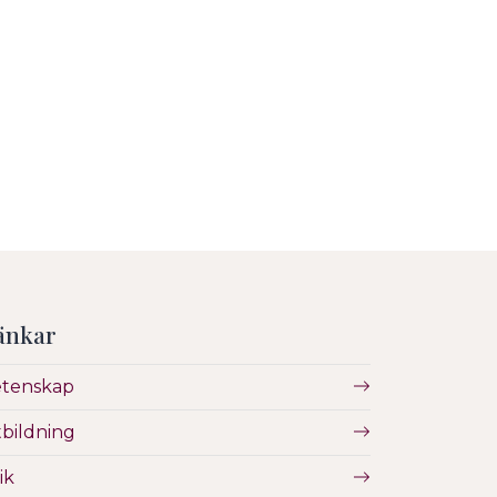
änkar
etenskap
bildning
ik