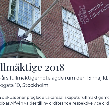
undermeny
llmäktige 2018
undermeny
undermeny
-års fullmäktigemöte ägde rum den 15 maj kl. 1
ogata 10, Stockholm.
ga diskussioner präglade Läkaresällskapets fullmäktigemö
undermeny
obias Alfvén valdes till ny ordförande respektive vice o