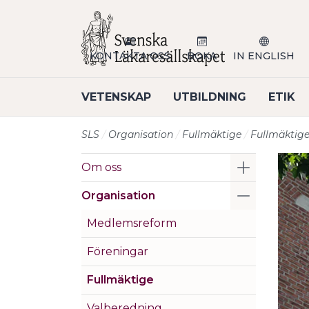
Till sidans huvudinnehåll
KONTAKTA OSS
BOKA
IN ENGLISH
VETENSKAP
UTBILDNING
ETIK
SLS
Organisation
Fullmäktige
Fullmäktige
Visa/Göm 
Om oss
Visa/Göm 
Organisation
Medlemsreform
Föreningar
Fullmäktige
Valberedning