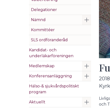
Delegationer
Visa/Göm 
Nämnd
Kommittéer
SLS ordföranderåd
Kandidat- och
underläkarföreningen
Fu
Visa/Göm 
Medlemskap
Visa/Göm 
Konferensanläggning
2018
Kyrk
Hälso-& sjukvårdspolitiskt
program
Livli
Visa/Göm 
Aktuellt
och T