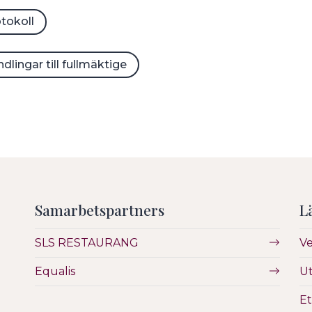
tokoll
undermeny
dlingar till fullmäktige
undermeny
Samarbetspartners
L
SLS RESTAURANG
V
Equalis
Ut
Et