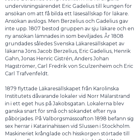
undervisningsärendet Eric Gadelius till kungen för
ansökan om att få bilda ett läsesällskap för läkare.
Ansökan avslogs. Men Berzelius och Gadelius gav
inte upp. 1807 bestod gruppen av sju läkare och en
ny ansökan lämnades in som beviljades. År 1808
grundades således Svenska Läkaresällskapet av
läkarna Jöns Jacob Berzelius, Eric Gadelius, Henrik
Gahn, Jonas Henric Gistrén, Anders Johan
Hagströmer, Carl Fredrik von Sculzenheim och Eric
Carl Trafvenfeldt.
1879 flyttade Läkaresällskapet från Karolinska
Institutets dåvarande lokaler vid Norr Mälarstrand
in i ett eget hus på Jakobsgatan. Lokalerna blev
ganska snart för små och sökandet efter nya
påbörjades. På Valborgsmässoafton 1898 befann sig
sex herrar i Katarinahissen vid Slussen i Stockholm.
Maskineriet krånglade och hisskorgen störtade till