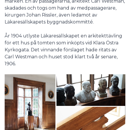
marken. En av passagerarna, arkitekt Carl Westman,
skadades och togs om hand av medpassagerare,
kirurgen Johan Rissler, även ledamot av
Läkaresällskapets byggnadskommitté.
År 1904 utlyste Läkaresällskapet en arkitekttävling
för ett hus på tomten som inköpts vid Klara Östra
Kyrkogata. Det vinnande förslaget hade ritats av
Carl Westman och huset stod klart två år senare,
1906.