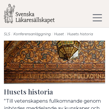
Till sidans huvudinnehåll
SLS
Konferensanläggning
Huset
Husets historia
Husets historia
”Till vetenskapens fullkomnande genom
inbördes meddelande av kunskaper och