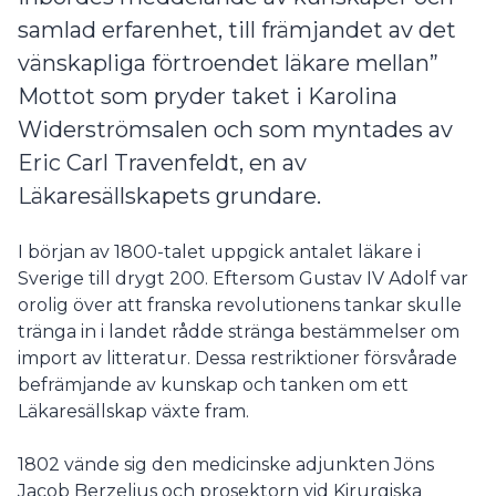
samlad erfarenhet, till främjandet av det
vänskapliga förtroendet läkare mellan”
Mottot som pryder taket i Karolina
Widerströmsalen och som myntades av
Eric Carl Travenfeldt, en av
Läkaresällskapets grundare.
I början av 1800-talet uppgick antalet läkare i
Sverige till drygt 200. Eftersom Gustav IV Adolf var
orolig över att franska revolutionens tankar skulle
tränga in i landet rådde stränga bestämmelser om
import av litteratur. Dessa restriktioner försvårade
befrämjande av kunskap och tanken om ett
Läkaresällskap växte fram.
1802 vände sig den medicinske adjunkten Jöns
Jacob Berzelius och prosektorn vid Kirurgiska