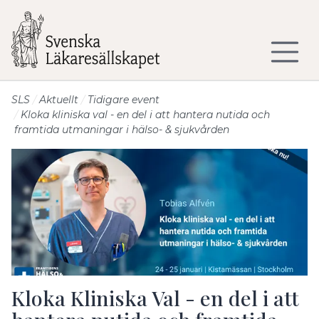
Till sidans huvudinnehåll
SLS
Aktuellt
Tidigare event
Kloka kliniska val - en del i att hantera nutida och
framtida utmaningar i hälso- & sjukvården
Kloka Kliniska Val - en del i att