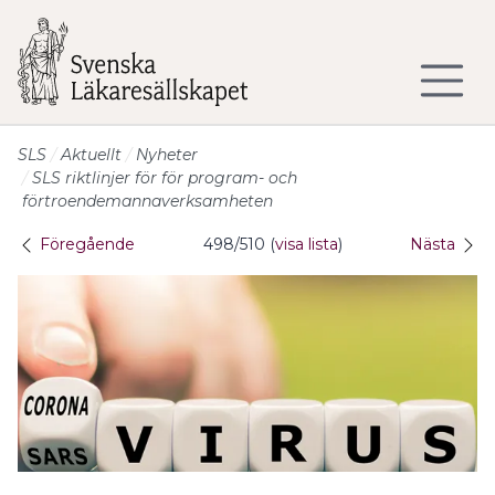
Till sidans huvudinnehåll
SLS
Aktuellt
Nyheter
SLS riktlinjer för för program- och
förtroendemannaverksamheten
Föregående
498/510 (
visa lista
)
Nästa