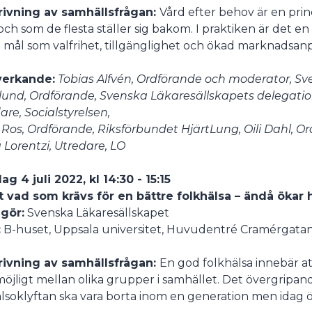
rivning av samhällsfrågan:
Vård efter behov är en prin
 och som de flesta ställer sig bakom. I praktiken är det e
 mål som valfrihet, tillgänglighet och ökad marknadsan
erkande:
Tobias Alfvén, Ordförande och moderator, Sv
und, Ordförande, Svenska Läkaresällskapets delegation 
are, Socialstyrelsen,
 Ros, Ordförande, Riksförbundet HjärtLung, Oili Dahl, O
a Lorentzi, Utredare, LO
g 4 juli 2022, kl 14:30 - 15:15
t vad som krävs för en bättre folkhälsa – ändå ökar
gör:
Svenska Läkaresällskapet
:
B-huset, Uppsala universitet, Huvudentré Cramérgatan 3
rivning av samhällsfrågan:
En god folkhälsa innebär at
öjligt mellan olika grupper i samhället. Det övergripande
älsoklyftan ska vara borta inom en generation men idag ö