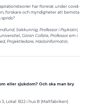
irationsteorier har florerat under covid-
den, forskare och myndigheter att bemöta
 sprids?
dlund, Sakkunnig, Professor i Psykiatri,
niversitet, Göran Collste, Professor em i
d, Projektledare, Häsloinformatör,
mtom eller sjukdom? Och ska man bry
, Lokal: B22 i hus B (Maltfabriken)