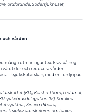
are, ordförande, Södersjukhuset,
en och vården
d många utmaningar tex. krav på hög
ska vårdtider och reducera vårdens
pecialistsjuksköterskan, med en fördjupad
lutskottet (KD), Kerstin Tham, Ledamot,
KR sjukvårdsdelegation (M), Karolina
tetssjukhus, Sineva Ribeiro,
vensk sjuksköterskeförening, Tobias