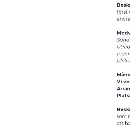
Besk
först
andra
Medv
Sandl
Utred
Inger
Ulrik
Månda
Vi ve
Arran
Plats
Besk
som m
att h