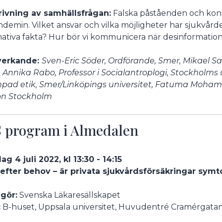
ivning av samhällsfrågan:
Falska påståenden och konsp
undermeny
ndemin. Vilket ansvar och vilka möjligheter har sjukvår
nativa fakta? Hur bör vi kommunicera när desinformation
erkande:
Sven-Eric Söder, Ordförande, Smer, Mikael San
 Annika Rabo, Professor i Socialantroplogi, Stockholms u
mpad etik, Smer/Linköpings universitet, Fatuma Mohame
on Stockholm
 program i Almedalen
g 4 juli 2022, kl 13:30 - 14:15
efter behov – är privata sjukvårdsförsäkringar sy
gör:
Svenska Läkaresällskapet
:
B-huset, Uppsala universitet, Huvudentré Cramérgatan 3