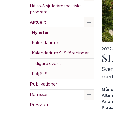
Hälso-& sjukvårdspolitiskt
program
Visa/Göm 
Aktuellt
Nyheter
Kalendarium
2022
Kalendarium SLS föreningar
SL
Tidigare event
Sven
Följ SLS
medv
Publikationer
Månda
Visa/Göm 
Remisser
Alter
Arran
Pressrum
Plats