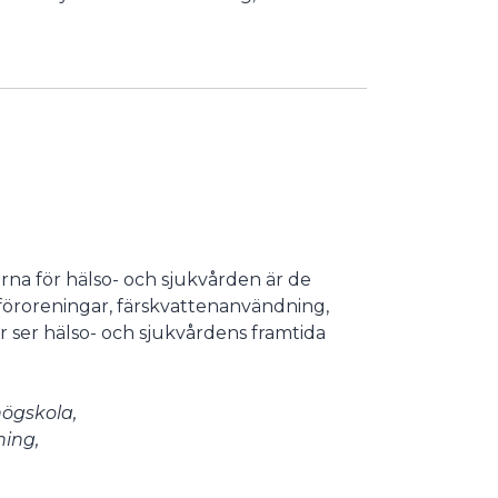
rna för hälso- och sjukvården är de
tföroreningar, färskvattenanvändning,
r ser hälso- och sjukvårdens framtida
högskola,
ning,