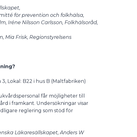
lskapet,
tté för prevention och folkhälsa,
, Iréne Nilsson Carlsson, Folkhälsoråd,
, Mia Frisk, Regionstyrelsens
dning?
, Lokal: B22 i hus B (Maltfabriken)
ukvårdspersonal får möjligheter till
vård i framkant. Undersökningar visar
ydligare reglering som stöd för
venska Läkaresällskapet, Anders W