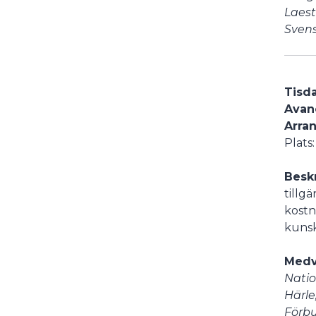
Laest
Svens
Tisda
Avanc
Arran
Plats
Besk
tillg
kostn
kunsk
Medv
Natio
Härle
Förbu