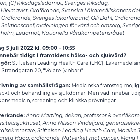
on, (C) Riksdagsledamot, Sveriges Riksdag,
Hjelmqvist, Ordförande, Svenska Läkaresällskapets dele
, Ordförande, Sveriges läkarförbund, Oili Dahl, Ordför
 Sektionschef, avdelningen för vård och omsorg, Sver
holm, Ledamot, Nationella Vårdkompetensrådet.
g 5 juli 2022 kl. 09:00 - 10:55
nnebär tidigt i framtidens hälso- och sjukvård?
gör:
Stiftelsen Leading Health Care (LHC), Läkemedelsi
:
Strandgatan 20, "Volare (vinbar)"
rivning av samhällsfrågan:
Medicinska framsteg möjliggör
ckt och behandling av sjukdomar. Men vad innebär tidi
sionsmedicin, screening och kliniska prövningar
erkande:
Anna Martling, dekan, professor & överläkare,
rsitetssjukhuset, Anna Nilsson Vindefjärd, generalsekre
alsekreterare, Stiftelsen Leading Health Care, Maaik
reta Haag, ordförande, Nätverket mot cancer, Maria Fag