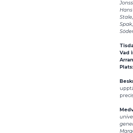
Jonss
Hans 
Stale
Spak,
Söder
Tisda
Vad i
Arran
Plats
Besk
upptä
preci
Medv
unive
gener
Marga