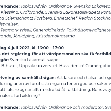
erkande:
Tobias Alfvén, Ordförande, Svenska Läkaresäl
Kiessling, Ordförande, Svenska Läkaresällskapets kommi
a Stjernschantz Forsberg, Enhetschef, Region Stockholm
lstyrelsen,
 Tegmark Wisell, Generaldirektör, Folkhälsomyndigheten
rande, Jönköping, Kristdemokraterna.
g 4 juli 2022, kl. 16:00 - 17:00
 det reglering för att vårdpersonalen ska få fortbil
gör:
Svenska Läkaresällskapet
:
B-huset, Uppsala universitet, Huvudentré Cramérgatan 3
rivning av samhällsfrågan:
Att läkare och hälso- och sj
ildning är en av förutsättningarna för en god och säker 
att läkare ägnar allt mindre tid åt fortbildning. Behövs t
nalens fortbildning?
erkande:
Tobias Alfvén, Ordförande och moderator, S