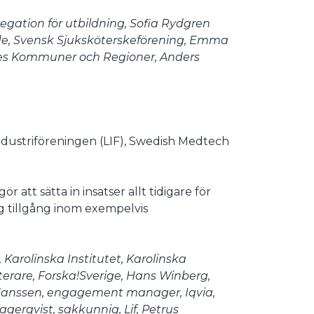
gation för utbildning, Sofia Rydgren
ande, Svensk Sjuksköterskeförening, Emma
iges Kommuner och Regioner, Anders
ndustriföreningen (LIF), Swedish Medtech
 att sätta in insatser allt tidigare för
g tillgång inom exempelvis
 Karolinska Institutet, Karolinska
terare, Forska!Sverige, Hans Winberg,
e Janssen, engagement manager, Iqvia,
erqvist, sakkunnig, Lif, Petrus