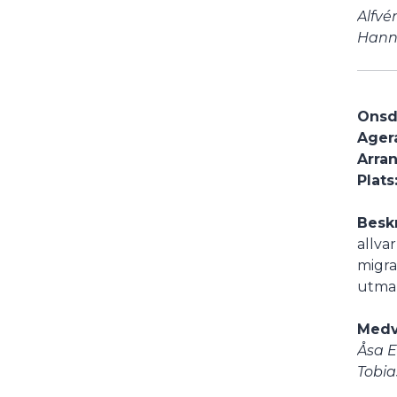
Alfvé
Hanne
Onsda
Agera
Arran
Plats
Besk
allva
migra
utma
Medv
Åsa E
Tobia