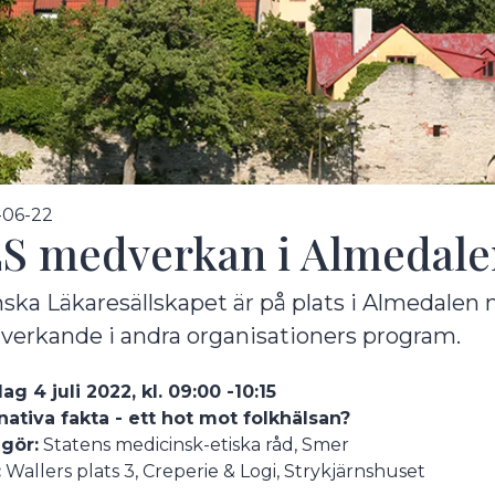
undermeny
-06-22
S medverkan i Almedale
ska Läkaresällskapet är på plats i Almedale
erkande i andra organisationers program.
g 4 juli 2022, kl. 09:00 -10:15
undermeny
nativa fakta - ett hot mot folkhälsan?
gör:
Statens medicinsk-etiska råd, Smer
:
Wallers plats 3, Creperie & Logi, Strykjärnshuset