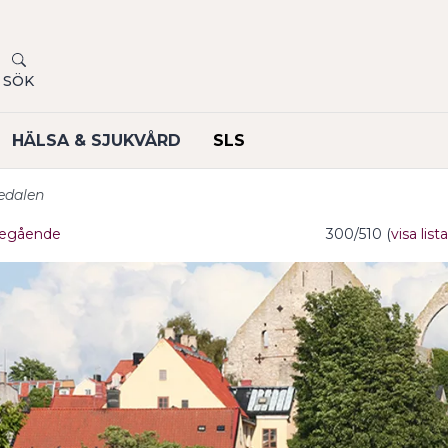
SÖK
HÄLSA & SJUKVÅRD
SLS
edalen
egående
300/510 (
visa lista
undermeny
undermeny
undermeny
undermeny