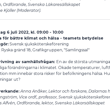
n, Ordförande, Svenska Läkaresällskapet
 Kjöller (Moderator).
g 6 juli 2022, kl. 09:00 - 10:00
 för bättre klimat och hälsa - teamets betydelse
gör:
Svensk sjuksköterskeförening
:
Ryska gränd 18, Grafikgruppen, "Samlingssal"
rivning av samhällsfrågan:
En av de största utmaninga
rliga förändringarna i klimatet. Ökade temperaturer, luf
tion mm innebär stora risker för befolkningens hälsa. Hu
ningar ut?
erkande:
Anna Anåker, Lektor och forskare, Dalarnas 
ngström, Vice ordf., professor, Svensk sjuksköterskeföre
s Alfvén, Ordförande, lektor, Svenska Läkarsällskapet