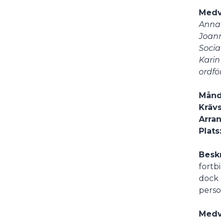
Medv
Anna 
Joann
Socia
Karin
ordfö
Månda
Krävs
Arran
Plats
Besk
fortb
dock 
perso
Medv