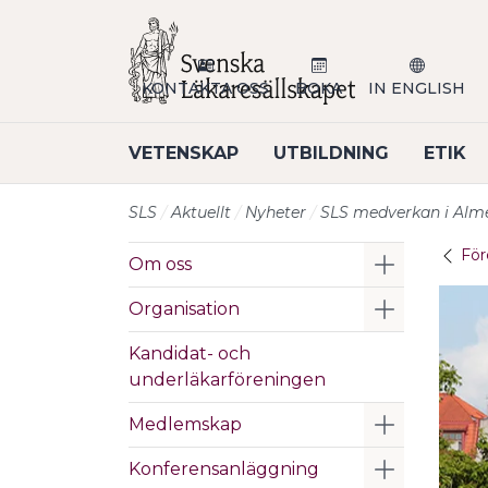
Till sidans huvudinnehåll
KONTAKTA OSS
BOKA
IN ENGLISH
VETENSKAP
UTBILDNING
ETIK
SLS
Aktuellt
Nyheter
SLS medverkan i Alm
För
Visa/Göm 
Om oss
Visa/Göm 
Organisation
Kandidat- och
underläkarföreningen
Visa/Göm 
Medlemskap
Visa/Göm 
Konferensanläggning