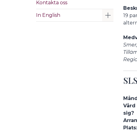
Kontakta oss
Beskr
Visa/Göm 
In English
19 pa
alter
Medv
Smer,
Tillä
Regi
SLS
Månda
Vård 
sig?
Arran
Plats