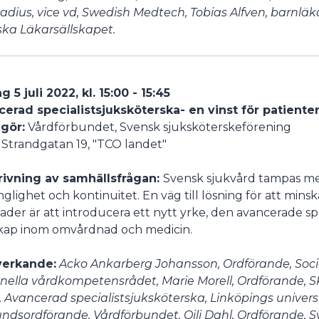
adius, vice vd, Swedish Medtech, Tobias Alfven, barnläk
ka Läkarsällskapet.
g 5 juli 2022, kl. 15:00 - 15:45
erad specialistsjuksköterska- en vinst för patient
gör:
Vårdförbundet, Svensk sjuksköterskeförening
: Strandgatan 19, "TCO landet"
rivning av samhällsfrågan:
Svensk sjukvård tampas me
änglighet och kontinuitet. En väg till lösning för att min
ader är att introducera ett nytt yrke, den avancerade s
ap inom omvårdnad och medicin.
erkande:
Acko Ankarberg Johansson, Ordförande, Socia
nella vårdkompetensrådet, Marie Morell, Ordförande, S
, Avancerad specialistsjuksköterska, Linköpings universi
ndsordförande, Vårdförbundet, Oili Dahl, Ordförande, S