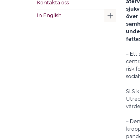
åter
Kontakta oss
sjukv
Visa/Göm 
In English
över 
samhä
unde
fatta
– Ett
centr
risk 
socia
SLS k
Utred
värdef
– Den
kropp
pande