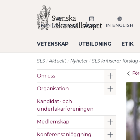
Till sidans huvudinnehåll
KONTAKTA OSS
BOKA
IN ENGLISH
VETENSKAP
UTBILDNING
ETIK
SLS
Aktuellt
Nyheter
SLS kritiserar försla
För
Visa/Göm 
Om oss
Visa/Göm 
Organisation
Kandidat- och
underläkarföreningen
Visa/Göm 
Medlemskap
Visa/Göm 
Konferensanläggning