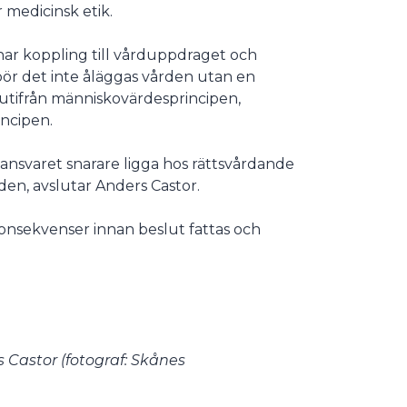
 medicinsk etik.
nar koppling till vårduppdraget och
 bör det inte åläggas vården utan en
, utifrån människovärdesprincipen,
incipen.
 ansvaret snarare ligga hos rättsvårdande
en, avslutar Anders Castor.
konsekvenser innan beslut fattas och
s Castor (fotograf: Skånes