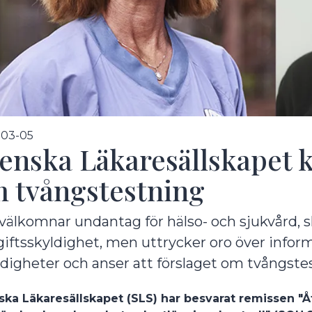
undermeny
-03-05
enska Läkaresällskapet kr
 tvångstestning
välkomnar undantag för hälso- och sjukvård, sk
iftsskyldighet, men uttrycker oro över inform
undermeny
igheter och anser att förslaget om tvångstes
ka Läkaresällskapet (SLS) har besvarat remissen "Åt