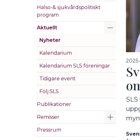
Hälso-& sjukvårdspolitiskt
program
Visa/Göm 
Aktuellt
Nyheter
Kalendarium
2025
Kalendarium SLS föreningar
Sv
Tidigare event
om
Följ SLS
SLS 
Publikationer
uppg
Visa/Göm 
Remisser
mynd
Pressrum
Svens