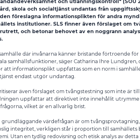
vändandeverksamhet och utlänningskontroll" (SOU 2
ård, skola och socialtjänst undantas från uppgiftss
undermeny
den föreslagna informationsplikten för andra myndig
llets institutioner. SLS finner även förslaget om 
rutrett, och betonar behovet av en noggrann analys
s.
 samhälle där invånarna känner bristande förtroende för 
ala samhällsfunktioner, säger Catharina Ihre Lundgren, 
för att informationsplikt uppfattas som en norm i samhäll
ltjänst endast utgör undantag.
ritiserar även förslaget om tvångstestning som inte är till
ningen uppfattar att direktivet inte innehållit utrymm
rågorna, vilket är en allvarlig brist.
 grundläggande värdefrågan är om tvångsprovtagning, 
slig integritet, verkligen står i proportion till samhälle
mi. Utan en tydlig redovisning och etisk analys av detta