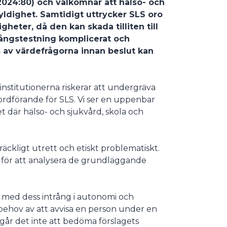
024:80) och välkomnar att hälso- och
kyldighet. Samtidigt uttrycker SLS oro
heter, då den kan skada tilliten till
tvångstestning komplicerat och
 av värdefrågorna innan beslut kan
institutionerna riskerar att undergräva
ordförande för SLS. Vi ser en uppenbar
et där hälso- och sjukvård, skola och
räckligt utrett och etiskt problematiskt.
e för att analysera de grundläggande
med dess intrång i autonomi och
ts behov av att avvisa en person under en
 går det inte att bedöma förslagets