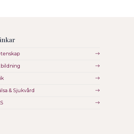
änkar
etenskap
bildning
ik
lsa & Sjukvård
LS