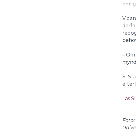
rimli
Vidar
därfö
redog
behov
– Om 
myndi
SLS u
efter
Läs S
Foto:
Unive