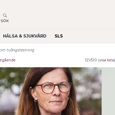
SÖK
HÄLSA & SJUKVÅRD
SLS
g om tvångstestning
egående
121/510 (
visa lista
)
undermeny
undermeny
undermeny
undermeny