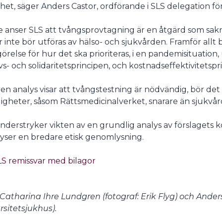
ghet, säger Anders Castor, ordförande i SLS delegation för
e anser SLS att tvångsprovtagning är en åtgärd som sak
r inte bör utföras av hälso- och sjukvården. Framför allt
örelse för hur det ska prioriteras, i en pandemisituation
s- och solidaritetsprincipen, och kostnadseffektivitetspr
en analys visar att tvångstestning är nödvändig, bör det
gheter, såsom Rättsmedicinalverket, snarare än sjukvård
nderstryker vikten av en grundlig analys av förslagets 
lyser en bredare etisk genomlysning.
LS remissvar med bilagor
 Catharina Ihre Lundgren (fotograf: Erik Flyg) och Ander
rsitetsjukhus).