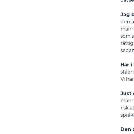
oavse
Jag b
den a
männi
som s
rätti
sedan
Här i
ståend
Vi ha
Just
männi
risk 
språk
Den 