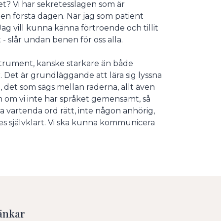
t? Vi har sekretesslagen som är
 den första dagen. När jag som patient
Jag vill kunna känna förtroende och tillit
t - slår undan benen för oss alla.
instrument, kanske starkare än både
. Det är grundläggande att lära sig lyssna
a, det som sägs mellan raderna, allt även
h om vi inte har språket gemensamt, så
tta vartenda ord rätt, inte någon anhörig,
les självklart. Vi ska kunna kommunicera
änkar