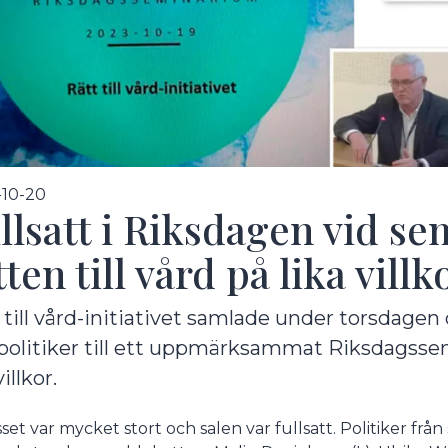
undermeny
-10-20
llsatt i Riksdagen vid 
tten till vård på lika villk
 till vård-initiativet samlade under torsdagen
politiker till ett uppmärksammat Riksdagssem
undermeny
villkor.
sset var mycket stort och salen var fullsatt. Politiker frå