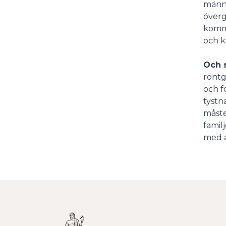
männi
överg
komme
och k
Och 
röntg
och f
tystn
måste
famil
med al