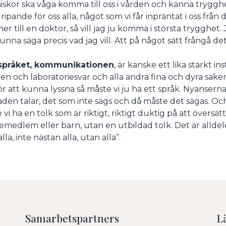
skor ska våga komma till oss i vården och känna trygghe
ripande för oss alla, något som vi får inpräntat i oss från
r till en doktor, så vill jag ju komma i största trygghet. 
unna säga precis vad jag vill. Att på något sätt frångå de
språket, kommunikationen
, är kanske ett lika starkt 
en och laboratoriesvar och alla andra fina och dyra saker
ör att kunna lyssna så måste vi ju ha ett språk. Nyansern
aden talar, det som inte sägs och då måste det sägas. Oc
 vi ha en tolk som är riktigt, riktigt duktig på att översä
jemedlem eller barn, utan en utbildad tolk. Det är allde
la, inte nästan alla, utan alla”.
Samarbetspartners
L