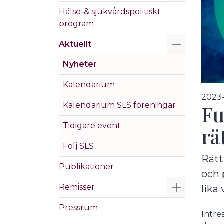
Hälso-& sjukvårdspolitiskt
program
Visa/Göm 
Aktuellt
Nyheter
Kalendarium
2023
Kalendarium SLS föreningar
Fu
Tidigare event
rä
Följ SLS
Rätt
Publikationer
och 
Visa/Göm 
Remisser
lika 
Pressrum
Intre