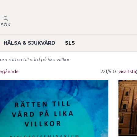
SÖK
HÄLSA & SJUKVÅRD
SLS
 rätten till vård på lika villkor
egående
221/510 (
visa lista
undermeny
undermeny
undermeny
undermeny