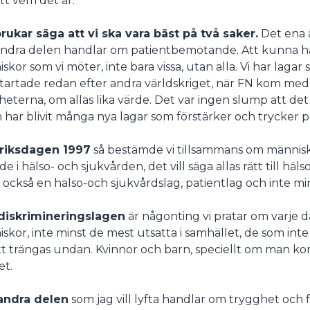
tt vem det är.
rukar säga att vi ska vara bäst på två saker.
Det ena 
ndra delen handlar om patientbemötande. Att kunna ha
skor som vi möter, inte bara vissa, utan alla. Vi har lagar 
tartade redan efter andra världskriget, när FN kom med
gheterna, om allas lika värde. Det var ingen slump att de
 har blivit många nya lagar som förstärker och trycker 
 riksdagen 1997
så bestämde vi tillsammans om människ
e i hälso- och sjukvården, det vill säga allas rätt till häl
r också en hälso-och sjukvårdslag, patientlag och inte mi
 diskrimineringslagen
är någonting vi pratar om varje da
skor, inte minst de mest utsatta i samhället, de som inte 
att trängas undan. Kvinnor och barn, speciellt om man k
et.
andra delen
som jag vill lyfta handlar om trygghet och f