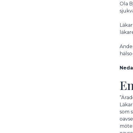
Ola B
sjukv
Läkar
läkar
Ander
hälso
Nedan
En
”Ärad
Läkar
som s
oavse
möter