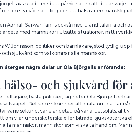
jörgell avslutade med att påminna om att det är varje u
ård som styr vår handling och att hälsa är en mänsklig rätt
en Agmall Sarwari fanns också med bland talarna och gav
e arbeta med människor i utsatta situationer, mitt i verk
s W Johnsson, politiker och barnläkare, stod tydlig upp fö
- och sjukvård som välkomnar alla människor.
 återges några delar ur Ola Björgells anförande:
 hälso- och sjukvård för 
e deltagare, bästa politiker, jag heter Ola Björgell och 
esällskapet. Det som vi kommer att prata om idag är någo
tyr varje sekund, varje andetag på vår arbetsplats, allt vi 
tt om vi är undersköterska eller biträde, sjuksköterska e
 alla människor, människor som vi ska ta hand om. Männi