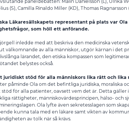
vslutande paneldebatten: Malin Danielsson (L), Ulrika We
lius (S), Camilla Rinaldo Miller (KD), Thomas Ragnarsson
undermeny
ka Läkaresällskapets representant på plats var Ola 
ghetsfrågor, som höll ett anförande.
jörgell inledde med att beskriva den medicinska vetens
ut välkomnande av alla människor, utgör kärnan i det pr
livslånga lärandet, den etiska kompassen som legitimera
ötandet belystes också.
t juridiskt stöd för alla människors lika rätt och lika
ter påminde Ola om det befintliga juridiska, moraliska
t stöd för alla patienter, oavsett vem det är. Detta gäller 
liga rättigheter, människovärdesprincipen, hälso- och s
imineringslagen. Ola lyfte även sekretesslagen som skapar
oende kunna tala med en läkare samt vikten av kommuni
ndigheten av tolk när så krävs.