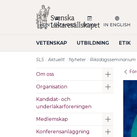
Till sidans huvudinnehåll
KONTAKTA OSS
BOKA
IN ENGLISH
VETENSKAP
UTBILDNING
ETIK
SLS
Aktuellt
Nyheter
Riksdagsseminarium om
För
Visa/Göm 
Om oss
Visa/Göm 
Organisation
Kandidat- och
underläkarföreningen
Visa/Göm 
Medlemskap
Visa/Göm 
Konferensanläggning