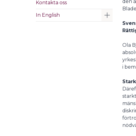
den a
Kontakta oss
Blade
Visa/Göm 
In English
Svens
Rätti
Ola B
absol
yrkes
i bem
Stark
Däref
stark
mänsk
diskr
förtr
nödvä