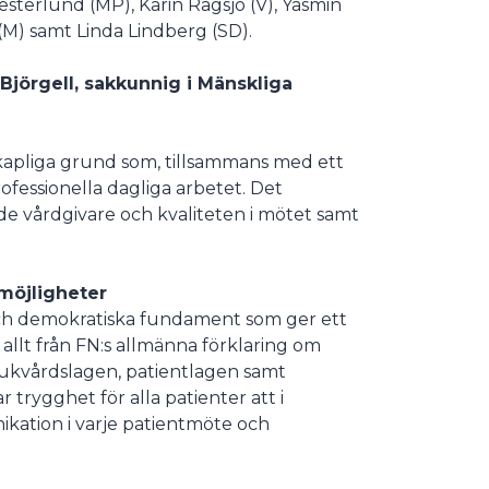
sterlund (MP), Karin Rågsjö (V), Yasmin
 (M) samt Linda Lindberg (SD).
Björgell, sakkunnig i Mänskliga
kapliga grund som, tillsammans med ett
ofessionella dagliga arbetet. Det
de vårdgivare och kvaliteten i mötet samt
 möjligheter
 och demokratiska fundament som ger ett
i allt från FN:s allmänna förklaring om
jukvårdslagen, patientlagen samt
 trygghet för alla patienter att i
kation i varje patientmöte och