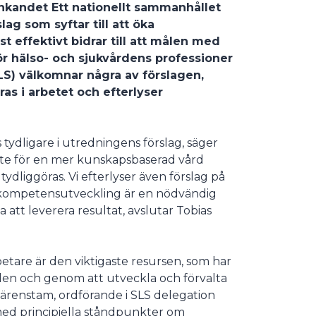
kandet Ett nationellt sammanhållet
ag som syftar till att öka
t effektivt bidrar till att målen med
ör hälso- och sjukvårdens professioner
LS) välkomnar några av förslagen,
as i arbetet och efterlyser
 tydligare i utredningens förslag, säger
bete för en mer kunskapsbaserad vård
tydliggöras. Vi efterlyser även förslag på
h kompetensutveckling är en nödvändig
 att leverera resultat, avslutar Tobias
tare är den viktigaste resursen, som har
en och genom att utveckla och förvalta
Härenstam, ordförande i SLS delegation
 med principiella ståndpunkter om