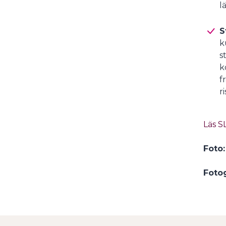
l
S
k
s
k
f
r
Läs S
Foto:
Fotog