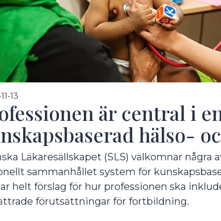
undermeny
11-13
ofessionen är central i e
nskapsbaserad hälso- oc
ska Läkaresällskapet (SLS) välkomnar några a
onellt sammanhållet system för kunskapsbase
undermeny
ar helt förslag för hur professionen ska inklud
ättrade förutsättningar för fortbildning.