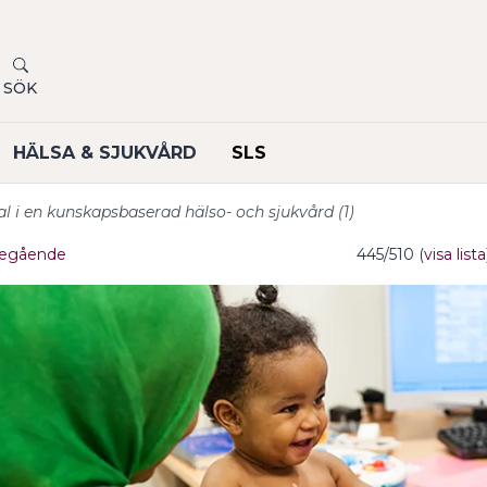
SÖK
HÄLSA & SJUKVÅRD
SLS
al i en kunskapsbaserad hälso- och sjukvård (1)
egående
445/510 (
visa lista
undermeny
undermeny
undermeny
undermeny