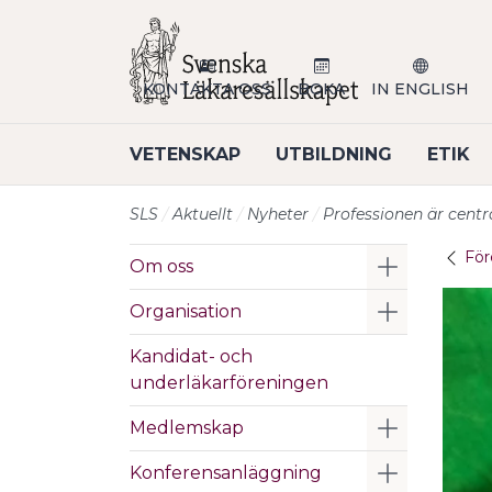
Till sidans huvudinnehåll
KONTAKTA OSS
BOKA
IN ENGLISH
VETENSKAP
UTBILDNING
ETIK
SLS
Aktuellt
Nyheter
Professionen är centr
För
Visa/Göm 
Om oss
Visa/Göm 
Organisation
Kandidat- och
underläkarföreningen
Visa/Göm 
Medlemskap
Visa/Göm 
Konferensanläggning