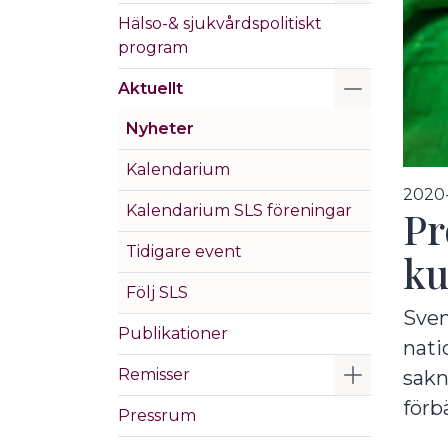
Hälso-& sjukvårdspolitiskt
program
Visa/Göm 
Aktuellt
Nyheter
Kalendarium
2020-
Kalendarium SLS föreningar
Pr
Tidigare event
ku
Följ SLS
Sven
Publikationer
nati
Visa/Göm 
Remisser
sakn
förb
Pressrum