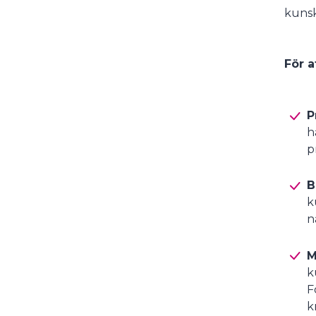
kunsk
För a
P
h
p
B
k
n
M
k
F
k