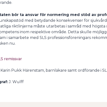
ärande.
taten bör ta ansvar för normering med stöd av pro
unskapsstöd med betydande konsekvenser för sjukvården 
tatliga riktlinjerna måste utarbetas i samråd med högst
ompetens inom respektive område. Detta skulle möjliggö
ram i samarbete med SLS professionsföreningars rekommen
isken nu.
LS remissvar
Karin Pukk Härenstam, barnläkare samt ordförande i SLS 
raf:
J. Wulff