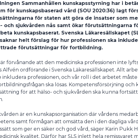
dningen Sammanhållen kunskapsstyrning har i betän
m för kunskapsbaserad vård (SOU 2020:36) lagt försl
undermeny
sättningarna för staten att göra de insatser som mes
- och sjukvården nås samt ökar förutsättningarna f
rbeta kunskapsbaserat. Svenska Läkaresällskapet (S
aknar helt förslag för hur professionen ska inkluder
ttrade förutsättningar för fortbildning.
 är förvånande att den medicinska professionen inte lyfts
s Alfvén ordförande i Svenska Läkaresällskapet. Allt ar
 inkludera professionen, och vår roll i det arbetet måste 
ortbildningsfrågan ska lösas. Kompetensförsörjning oc
sättning för att hälso- och sjukvården ska kunna fortsätta
n.
kvården är en kunskapsorganisation där vårdens medarbe
tens samt förmågan att omsätta den i den dagliga vård
ssätt som ger en säker och god vård, säger Karin Pukk 
edicinsk kvalitet. Därför har SLS inlett hela remissvaret