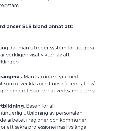
ärenstam.
d anser SLS bland annat att:
ang där man utreder system för att göra
 verkligen visat vikten av att
cklingen.
trangera
s. Man kan inte styra med
 som utvecklas och finns på central nivå
r genom professionerna i verksamheterna.
tbildning
. Basen för all
tinuerlig utbildning av personalen.
ade arbetet i regioner och kommuner
ör att säkra professionernas livslånga