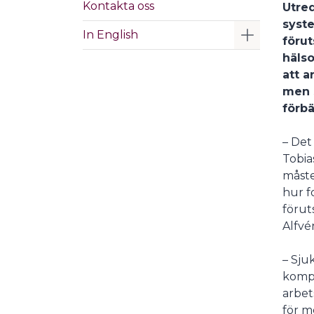
Kontakta oss
Utre
syste
Visa/Göm 
In English
förut
hälso
att a
men s
förbä
– Det
Tobia
måste
hur f
förut
Alfvé
– Sju
kompe
arbet
för m