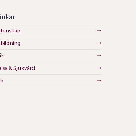
änkar
etenskap
bildning
ik
lsa & Sjukvård
LS