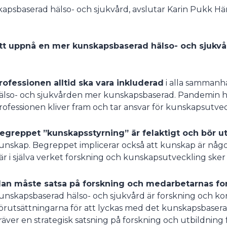
apsbaserad hälso- och sjukvård, avslutar Karin Pukk H
tt uppnå en mer kunskapsbaserad hälso- och sjukvår
rofessionen alltid ska vara inkluderad
i alla sammanh
älso- och sjukvården mer kunskapsbaserad. Pandemin har
rofessionen kliver fram och tar ansvar för kunskapsutve
egreppet ”kunskapsstyrning” är felaktigt och bör u
unskap. Begreppet implicerar också att kunskap är något
är i själva verket forskning och kunskapsutveckling ske
an måste satsa på forskning och medarbetarnas for
unskapsbaserad hälso- och sjukvård är forskning och kon
örutsättningarna för att lyckas med det kunskapsbaser
räver en strategisk satsning på forskning och utbildning f