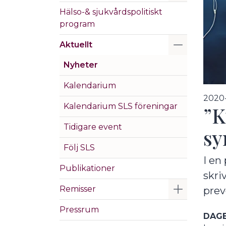
Hälso-& sjukvårdspolitiskt
program
Visa/Göm 
Aktuellt
Nyheter
Kalendarium
2020-
Kalendarium SLS föreningar
”K
Tidigare event
sy
Följ SLS
I en
Publikationer
skri
Visa/Göm 
Remisser
prev
Pressrum
DAGE