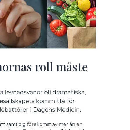
ornas roll måste
 levnadsvanor bli dramatiska,
resällskapets kommitté för
debattörer i Dagens Medicin.
 att samtidig förekomst av mer än en