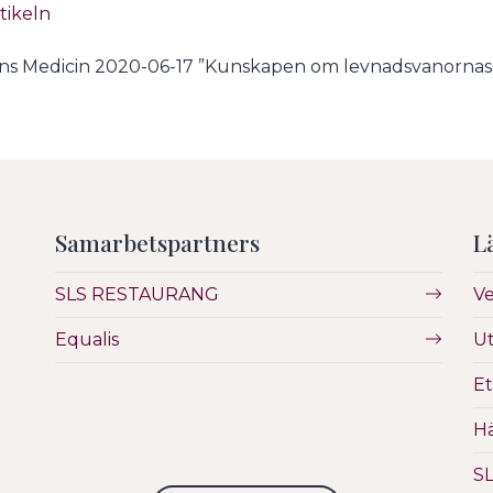
rtikeln
s Medicin 2020-06-17 ”Kunskapen om levnadsvanornas r
Samarbetspartners
L
SLS RESTAURANG
V
Equalis
Ut
Et
Hä
S