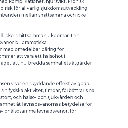
ed komplikationer, njursvikt, kronisk
 risk för allvarlig sjukdomsutveckling
 sambanden mellan smittsamma och icke
ll icke-smittsamma sjukdomar. I en
anor bli dramatiska.
ågor med omedelbar bäring för
ommer att vara ett hälsohot i
läget att nu bredda samhällets åtgärder
nsen visar en skyddande effekt av goda
 fysiska aktivitet, fimpar, förbättrar sina
stort, och hälso- och sjukvården och
samhet åt levnadsvanornas betydelse för
a av ohälsosamma levnadsvanor, för