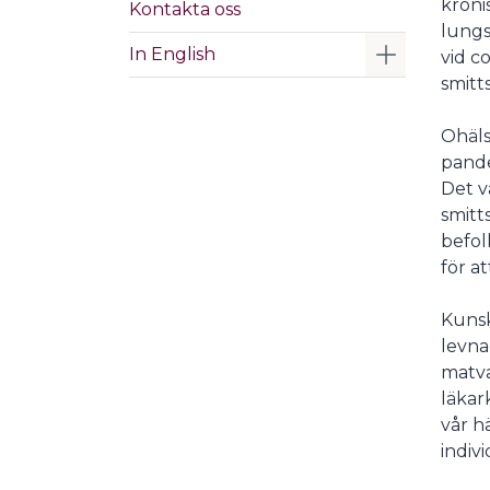
kroni
Kontakta oss
lungs
Visa/Göm 
In English
vid c
smit
Ohäls
pande
Det v
smitt
befol
för a
Kunsk
levna
matva
läkar
vår h
indiv