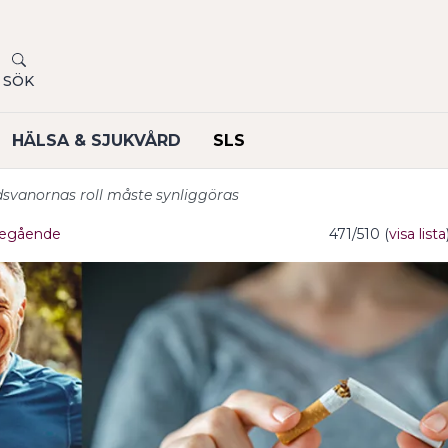
SÖK
HÄLSA & SJUKVÅRD
SLS
svanornas roll måste synliggöras
egående
471/510 (
visa lista
undermeny
undermeny
undermeny
undermeny