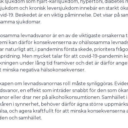
sk sjukdom som hjärt-kärlsjukdom, hypertoni, diabetes m
jukdom och kronisk leversjukdom innebär en starkt ökad
undermeny
ovid-19. Beskedet är en viktig påminnelse. Det visar på
tsamma sjukdomar.
osamma levnadsvanor är en av de viktigaste orsakerna ti
mi kan därför konsekvenserna av ohälsosamma levnadsv
ar naturligt att, i pandemins första skede, prioritera fr
spridning. Men mycket talar för att covid-19-pandemin k
kningen under lång tid framöver och det är därför ange
tt minska negativa hälsokonsekvenser.
apen om levnadsvanornas roll måste synliggöras. Evide
dsvanor, en effekt som inträder snabbt för den som ökar sin
nor eller drar ner på alkoholkonsumtionen. Samhället i 
kåren i synnerhet, behöver därför ägna större uppmärk
älsa, och agera kraftfullt för att minska konsekvensern
iden och samhället.