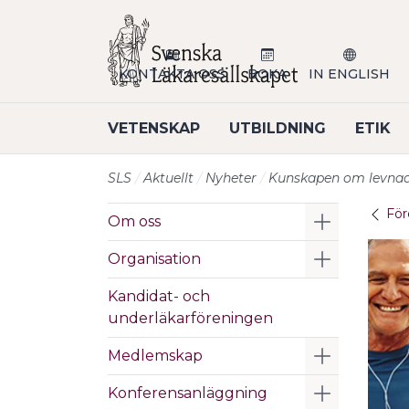
Till sidans huvudinnehåll
KONTAKTA OSS
BOKA
IN ENGLISH
VETENSKAP
UTBILDNING
ETIK
SLS
Aktuellt
Nyheter
Kunskapen om levnad
För
Visa/Göm 
Om oss
Visa/Göm 
Organisation
Kandidat- och
underläkarföreningen
Visa/Göm 
Medlemskap
Visa/Göm 
Konferensanläggning