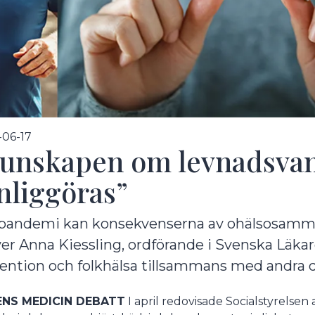
undermeny
06-17
unskapen om levnadsvan
nliggöras”
 pandemi kan konsekvenserna av ohälsosamma
ver Anna Kiessling, ordförande i Svenska Läka
undermeny
ention och folkhälsa tillsammans med andra 
NS MEDICIN DEBATT
I april redovisade Socialstyrelsen