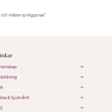
oll måste synliggöras”
änkar
etenskap
bildning
ik
lsa & Sjukvård
LS