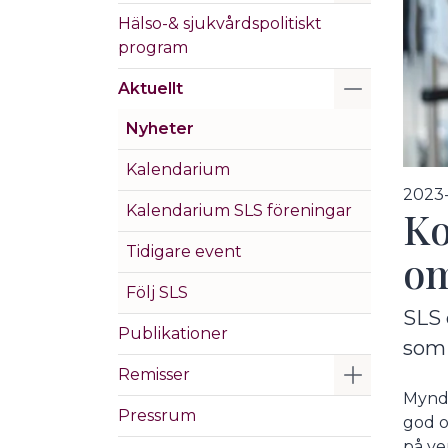
Hälso-& sjukvårdspolitiskt
program
Visa/Göm 
Aktuellt
Nyheter
Kalendarium
2023-
Kalendarium SLS föreningar
Ko
Tidigare event
om
Följ SLS
SLS 
Publikationer
som 
Visa/Göm 
Remisser
Myndi
Pressrum
god o
på ve