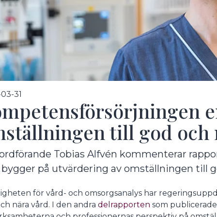
undermeny
03-31
mpetensförsörjningen e
ställningen till god och
ordförande Tobias Alfvén kommenterar rappor
bygger på utvärdering av omställningen till g
undermeny
gheten för vård- och omsorgsanalys har regeringsuppdra
ch nära vård. I den andra
delrapporten
som publicerades
rksamheterna och professionernas perspektiv på omställ