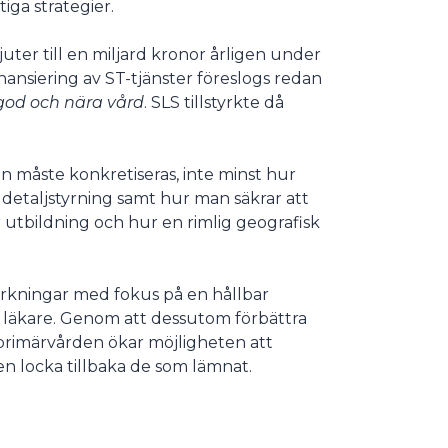
iga strategier.
uter till en miljard kronor årligen under
finansiering av ST-tjänster föreslogs redan
god och nära vård
. SLS tillstyrkte då
men måste konkretiseras, inte minst hur
 detaljstyrning samt hur man säkrar att
 utbildning och hur en rimlig geografisk
tärkningar med fokus på en hållbar
t läkare. Genom att dessutom förbättra
i primärvården ökar möjligheten att
en locka tillbaka de som lämnat.