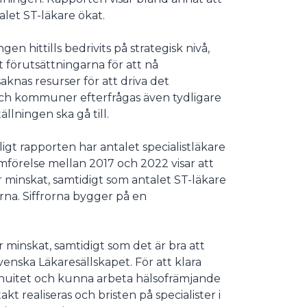
talet ST-läkare ökat.
n hittills bedrivits på strategisk nivå,
t förutsättningarna för att nå
aknas resurser för att driva det
och kommuner efterfrågas även tydligare
lningen ska gå till.
gt rapporten har antalet specialistläkare
ämförelse mellan 2017 och 2022 visar att
ar minskat, samtidigt som antalet ST-läkare
rna. Siffrorna bygger på en
r minskat, samtidigt som det är bra att
venska Läkaresällskapet. För att klara
inuitet och kunna arbeta hälsofrämjande
 realiseras och bristen på specialister i