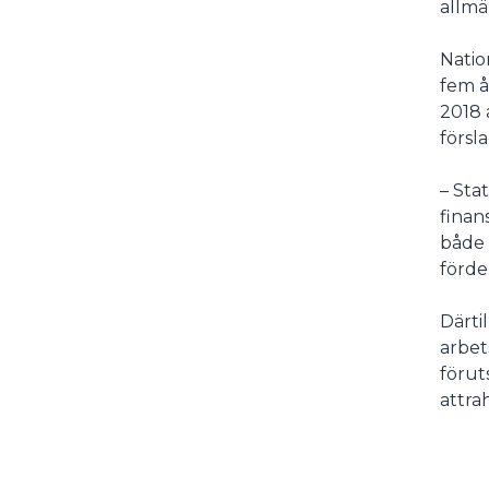
allmä
Natio
fem å
2018 
försla
– Sta
finan
både 
förde
Därti
arbet
förut
attra