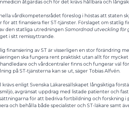
nmedicin åtgärdas och för det krävs hållbara och långsikt
nella vårdkompetensrådet föreslog i höstas att staten skj
r för att finansiera fler ST-tjänster. Förslaget om statlig 
av den statliga utredningen
Samordnad utveckling för 
get i sitt remissyttrande.
tlig finansiering av ST är visserligen en stor förändring 
sieringen ska fungera rent praktiskt utan allt för mycket
handledare och vårdcentraler finns och fungerar väl för
lning på ST-tjänsterna kan se ut, säger Tobias Alfvén.
ll krävs enligt Svenska Läkaresällskapet långsiktiga förs
smiljö, avgränsat uppdrag med listade patienter och fas
sättningarna för att bedriva fortbildning och forskning 
hera och behålla både specialister och ST-läkare samt äv