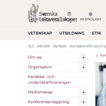
Till sidans huvudinnehåll
KONTAKTA OSS
BOKA
IN ENGLISH
VETENSKAP
UTBILDNING
ETIK
SLS
Aktuellt
Nyheter
Kompetensförsörjning
För
Visa/Göm 
Om oss
Visa/Göm 
Organisation
Kandidat- och
underläkarföreningen
Visa/Göm 
Medlemskap
Visa/Göm 
Konferensanläggning