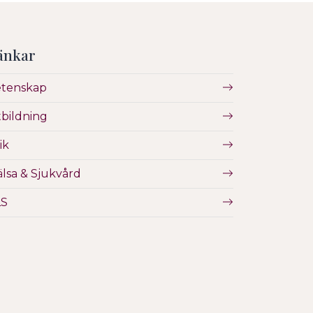
änkar
etenskap
bildning
ik
lsa & Sjukvård
LS