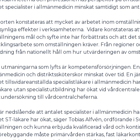
et specialister i allmänmedicin minskat samtidigt som an
undermeny
porten konstateras att mycket av arbetet inom omställninge
synliga effekter i verksamheterna. Vidare konstateras at
llningens mål och syfte inte har förbättrats och att det s
klingsarbete som omställningen kräver. Från regioner 
dning från nationellt håll om hur utvärderingen av omstäl
 utmaningarna som lyfts är kompetensförsörjningen. Enli
mänmedicin och distriktssköterskor minskat över tid. En j
et tillsvidareanställda specialistläkare i allmänmedicin h
äkare utan specialistutbildning har ökat vid vårdcentrale
undersökning till vårdcentralcheferna.
är nedslående att antalet specialister i allmänmedicin ha
et ST-läkare har ökat, säger Tobias Alfvén, ordförande i S
llningen och kunna erbjuda kvalificerad vård och kont
örebyggande måste primärvården stärkas, fast läkarkontakt