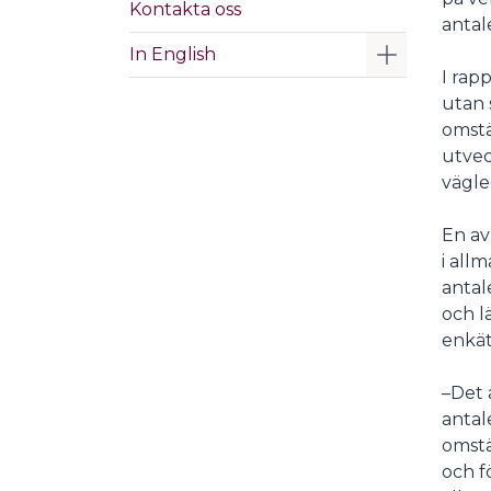
Kontakta oss
antal
Visa/Göm 
In English
I rap
utan 
omstä
utvec
vägle
En av
i all
antal
och l
enkät
–Det 
antal
omstä
och f