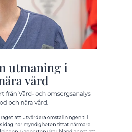
n utmaning i
 nära vård
t från Vård- och omsorgsanalys
od och nära vård.
get att utvärdera omställningen till
 idag har myndigheten tittat närmare
ningen. Rapporten visar bland annat att