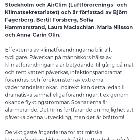
Stockholm och AirClim (Luftförorenings- och
Klimatsekretariatet) och är författad av Björn
Fagerberg, Bertil Forsberg, Sofia
Hammarstrand, Laura Maclachlan, Maria Nilsson
och Anna-Carin Olin.
Effekterna av klimatförändringarna blir allt
tydligare. Påverkan på människors hälsa av
klimatförändringarna är betydande; tillgång på mat
och rent vatten påverkas, infektionspanoramat
förändras, och förekomsten av extrema
väderhändelser ökar. Indirekt kan detta leda till
dramatiska samhälleliga förändringar, t ex genom
ökande flyktingströmmar. Scenarierna är
alarmerande. Det finns fortfarande en möjlighet att
påverka denna utveckling, men det är bråttom!
De viktigaste åtgärderna för att minska
klimatpåverkan bidrar också till bättre hälsa, på så