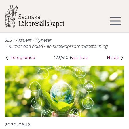
Till sidans huvudinnehåll
SLS
Aktuellt
Nyheter
Klimat och hälsa - en kunskapssammanställning
Föregående
473/510 (
visa lista
)
Nästa
2020-06-16