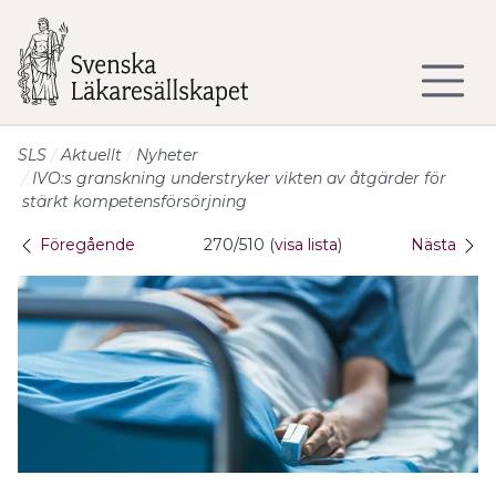
Till sidans huvudinnehåll
SLS
Aktuellt
Nyheter
IVO:s granskning understryker vikten av åtgärder för
stärkt kompetensförsörjning
Föregående
270/510 (
visa lista
)
Nästa