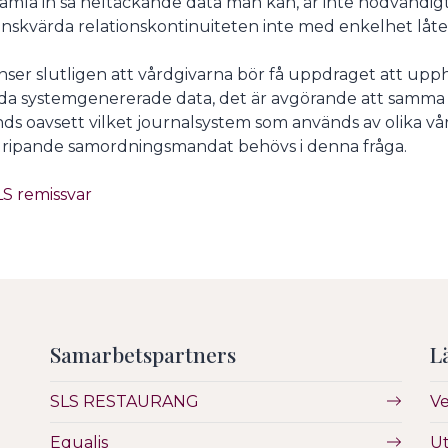
samla in så heltäckande data man kan, är inte nödvändigtv
nskvärda relationskontinuiteten inte med enkelhet låter 
nser slutligen att vårdgivarna bör få uppdraget att upph
da systemgenererade data, det är avgörande att samma 
ds oavsett vilket journalsystem som används av olika vård
ripande samordningsmandat behövs i denna fråga.
LS remissvar
Samarbetspartners
L
SLS RESTAURANG
V
Equalis
Ut