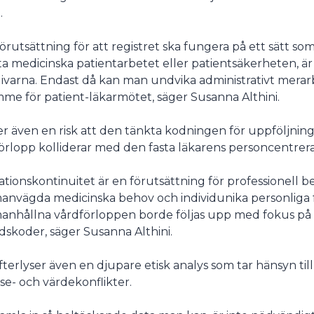
.
förutsättning för att registret ska fungera på ett sätt so
ta medicinska patientarbetet eller patientsäkerheten, ä
ivarna. Endast då kan man undvika administrativt merarb
me för patient-läkarmötet, säger Susanna Althini.
er även en risk att den tänkta kodningen för uppföljn
örlopp kolliderar med den fasta läkarens personcentrer
ationskontinuitet är en förutsättning för professionell
nvägda medicinska behov och individunika personliga 
nhållna vårdförloppen borde följas upp med fokus på till
dskoder, säger Susanna Althini.
fterlyser även en djupare etisk analys som tar hänsyn til
sse- och värdekonflikter.