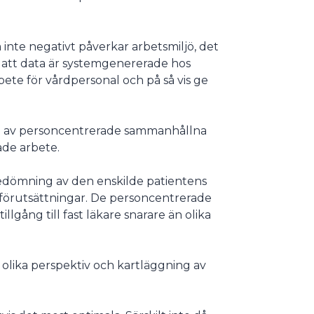
m inte negativt påverkar arbetsmiljö, det
r att data är systemgenererade hos
ete för vårdpersonal och på så vis ge
ing av personcentrerade sammanhållna
ade arbete.
 bedömning av den enskilde patientens
förutsättningar. De personcentrerade
gång till fast läkare snarare än olika
l olika perspektiv och kartläggning av