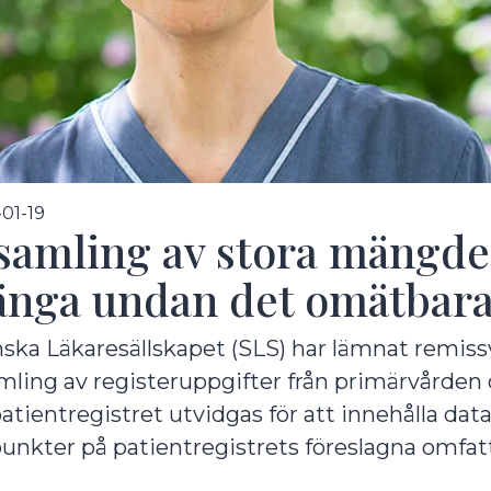
undermeny
01-19
samling av stora mängder
änga undan det omätbar
ska Läkaresällskapet (SLS) har lämnat remiss
mling av registeruppgifter från primärvården oc
undermeny
patientregistret utvidgas för att innehålla dat
unkter på patientregistrets föreslagna omfatt