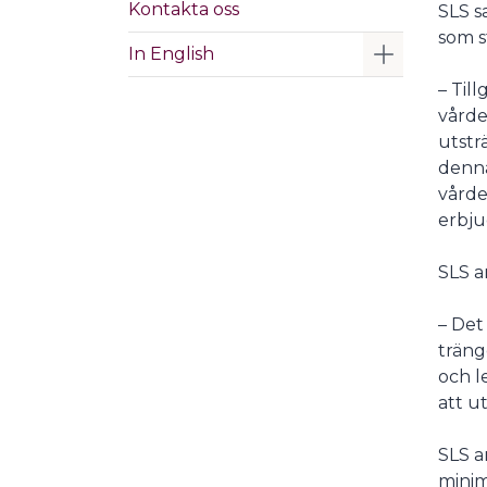
Kontakta oss
SLS s
som s
Visa/Göm 
In English
– Til
vårde
utstr
denna
vårde
erbju
SLS a
– Det
träng
och l
att u
SLS a
minim