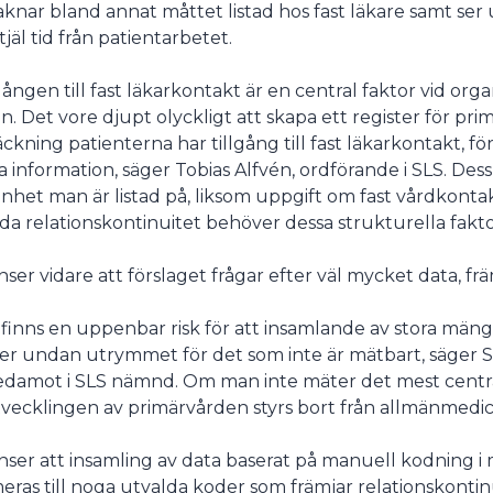
aknar bland annat måttet listad hos fast läkare samt ser
tjäl tid från patientarbetet.
undermeny
lgången till fast läkarkontakt är en central faktor vid o
n. Det vore djupt olyckligt att skapa ett register för pri
äckning patienterna har tillgång till fast läkarkontakt, för
 information, säger Tobias Alfvén, ordförande i SLS. De
nhet man är listad på, liksom uppgift om fast vårdkonta
da relationskontinuitet behöver dessa strukturella fakt
nser vidare att förslaget frågar efter väl mycket data, f
 finns en uppenbar risk för att insamlande av stora mäng
er undan utrymmet för det som inte är mätbart, säger Sus
edamot i SLS nämnd. Om man inte mäter det mest centrala
tvecklingen av primärvården styrs bort från allmänmedic
nser att insamling av data baserat på manuell kodning i m
eras till noga utvalda koder som främjar relationskontin