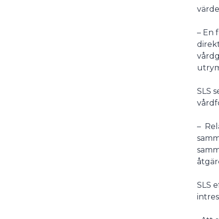
värde
– En 
direk
vårdg
utrym
SLS s
vårdf
– Rel
samma
samma
åtgär
SLS e
intre