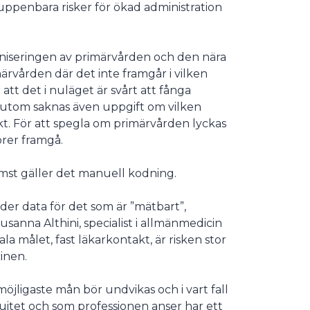
 uppenbara risker för ökad administration
rganiseringen av primärvården och den nära
märvården där det inte framgår i vilken
 att det i nuläget är svårt att fånga
ssutom saknas även uppgift om vilken
kt. För att spegla om primärvården lyckas
orer framgå.
rämst gäller det manuell kodning.
der data för det som är ”mätbart”,
anna Althini, specialist i allmänmedicin
 målet, fast läkarkontakt, är risken stor
inen.
öjligaste mån bör undvikas och i vart fall
uitet och som professionen anser har ett