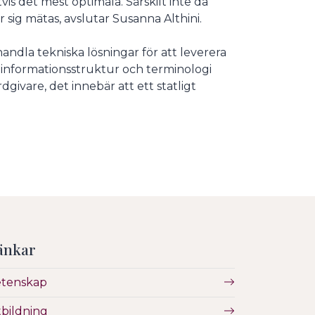
is det mest optimala. Särskilt inte då
sig mätas, avslutar Susanna Althini.
andla tekniska lösningar för att leverera
informationsstruktur och terminologi
givare, det innebär att ett statligt
änkar
etenskap
bildning