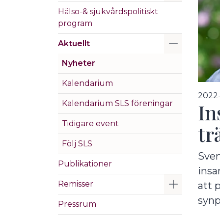
Hälso-& sjukvårdspolitiskt
program
Visa/Göm 
Aktuellt
Nyheter
Kalendarium
2022-
Kalendarium SLS föreningar
In
Tidigare event
tr
Följ SLS
Sven
Publikationer
insa
Visa/Göm 
Remisser
att 
synp
Pressrum