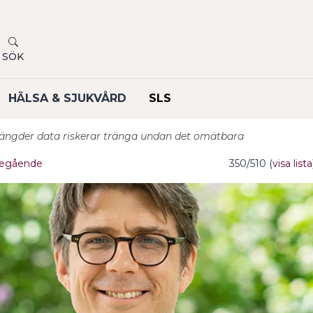
SÖK
HÄLSA & SJUKVÅRD
SLS
ängder data riskerar tränga undan det omätbara
egående
350/510 (
visa lista
undermeny
undermeny
undermeny
undermeny