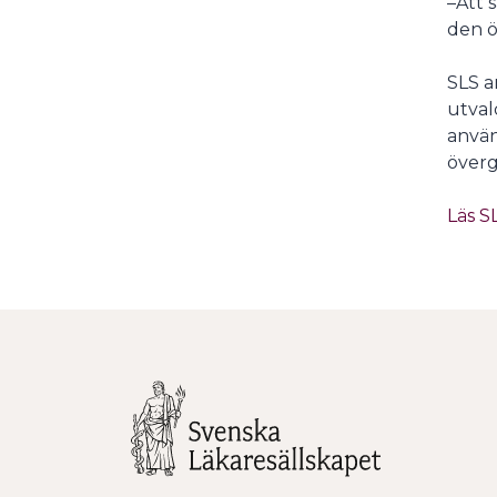
–Att 
den ö
SLS a
utval
använ
överg
Läs S