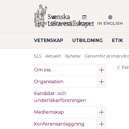
Till sidans huvudinnehåll
KONTAKTA OSS
BOKA
IN ENGLISH
VETENSKAP
UTBILDNING
ETIK
SLS
Aktuellt
Nyheter
Genomför primärvård
För
Visa/Göm 
Om oss
Visa/Göm 
Organisation
Kandidat- och
underläkarföreningen
Visa/Göm 
Medlemskap
Visa/Göm 
Konferensanläggning