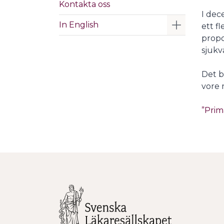
Kontakta oss
I dec
Visa/Göm 
In English
ett f
propo
sjukv
Det b
vore 
”Prim