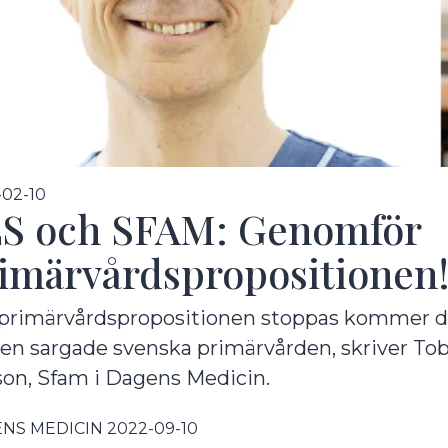
undermeny
-02-10
S och SFAM: Genomför
imärvårdspropositionen
rimärvårdspropositionen stoppas kommer det 
den sargade svenska primärvården, skriver To
undermeny
son, Sfam i Dagens Medicin.
NS MEDICIN 2022-09-10