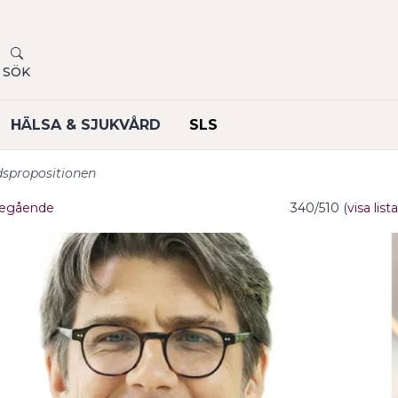
SÖK
HÄLSA & SJUKVÅRD
SLS
spropositionen
egående
340/510 (
visa lista
undermeny
undermeny
undermeny
undermeny