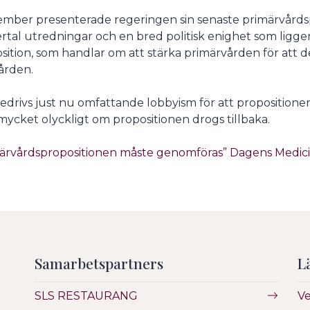
ember presenterade regeringen sin senaste primärvårdspr
undermeny
lertal utredningar och en bred politisk enighet som li
sition, som handlar om att stärka primärvården för att d
ården.
edrivs just nu omfattande lobbyism för att propositionen
mycket olyckligt om propositionen drogs tillbaka.
ärvårdspropositionen måste genomföras” Dagens Medic
Samarbetspartners
L
SLS RESTAURANG
V