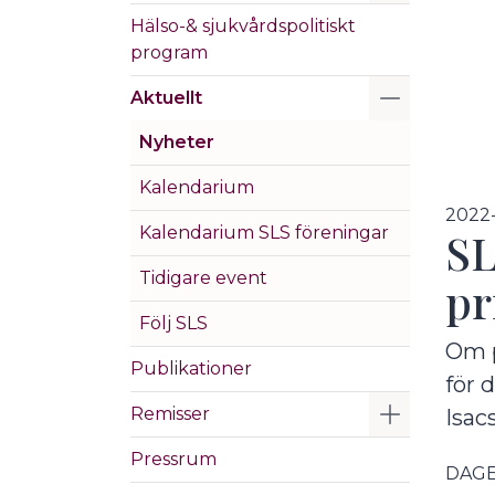
Hälso-& sjukvårdspolitiskt
program
Visa/Göm 
Aktuellt
Nyheter
Kalendarium
2022
Kalendarium SLS föreningar
SL
Tidigare event
pr
Följ SLS
Om p
Publikationer
för 
Visa/Göm 
Remisser
Isac
Pressrum
DAGE