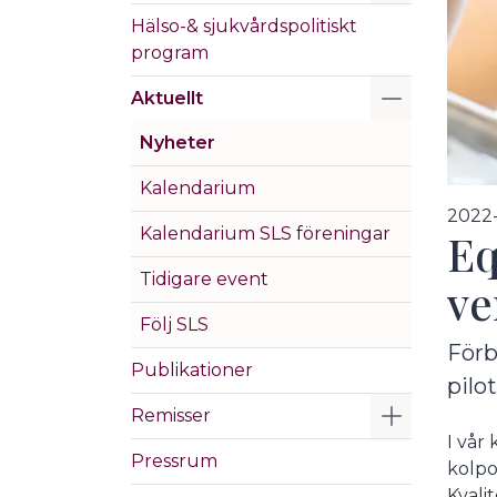
Hälso-& sjukvårdspolitiskt
program
Visa/Göm 
Aktuellt
Nyheter
Kalendarium
2022
Kalendarium SLS föreningar
Eq
Tidigare event
ve
Följ SLS
Förb
Publikationer
pilo
Visa/Göm 
Remisser
I vår
Pressrum
kolpo
Kvali