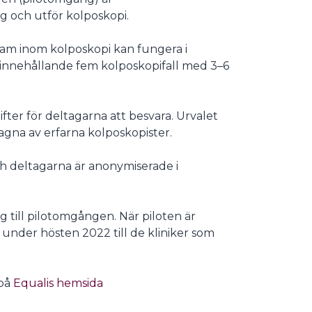
g och utför kolposkopi.
ram inom kolposkopi kan fungera i
r innehållande fem kolposkopifall med 3–6
ter för deltagarna att besvara. Urvalet
agna av erfarna kolposkopister.
ch deltagarna är anonymiserade i
 till pilotomgången. När piloten är
under hösten 2022 till de kliniker som
på
Equalis hemsida