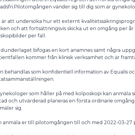
adsfri.Pilotomgången vänder sig till dig som är gynekolo
undermeny
 är att undersöka hur ett externt kvalitetssäkringsprog
iken och att fortsättningsvis skicka ut en omgång per å
skopibilder per fall.
bildunderlaget bifogas en kort anamnes samt några uppgif
tientfallen kommer från klinisk verksamhet och är framt
n behandlas som konfidentiell information av Equalis o
tatsammanställningen.
gynekologer som håller på med kolposkopi kan anmäla sig
tad och utvärderad planeras en första ordinarie omgång 
mäler sig.
n anmäla er till pilotomgången till och med 2022-03-27 