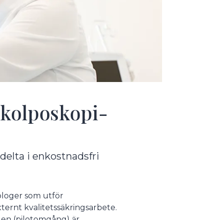
v kolposkopi-
delta i enkostnadsfri
ologer som utför
ternt kvalitetssäkringsarbete.
ngen (pilotomgång) är