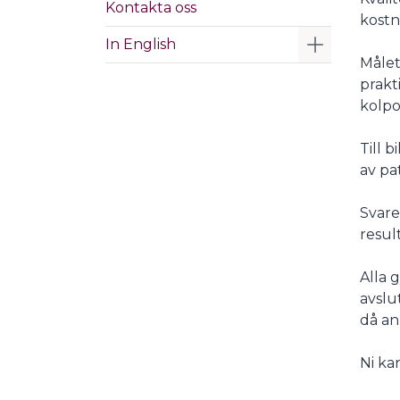
Kontakta oss
kostn
Visa/Göm 
In English
Målet
prakt
kolpo
Till 
av pa
Svare
resul
Alla 
avslu
då an
Ni ka