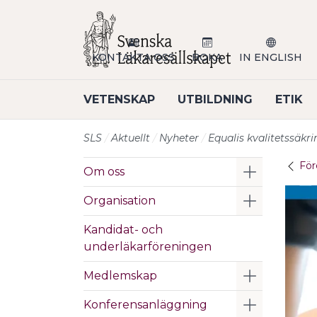
Till sidans huvudinnehåll
KONTAKTA OSS
BOKA
IN ENGLISH
VETENSKAP
UTBILDNING
ETIK
SLS
Aktuellt
Nyheter
Equalis kvalitetssäkr
För
Visa/Göm 
Om oss
Visa/Göm 
Organisation
Kandidat- och
underläkarföreningen
Visa/Göm 
Medlemskap
Visa/Göm 
Konferensanläggning