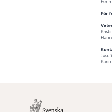
För m
För f
Veten
Krist
Hanna
Kont
Josef
Karin