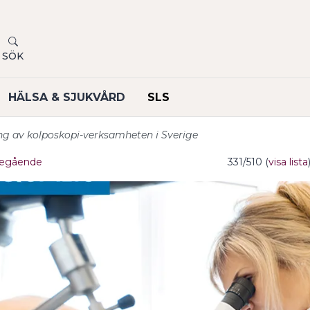
SÖK
HÄLSA & SJUKVÅRD
SLS
ing av kolposkopi-verksamheten i Sverige
egående
331/510 (
visa lista
undermeny
undermeny
undermeny
undermeny