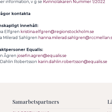
er information, v g se
Kvinnoläkaren Nummer 1/2022
rågor kontakta
skapligt innehåll:
ina Elfgren
kristina.elfgren@regionstockholm.se
 Milerad Sahlgren
hanna.milerad.sahlgren@rccmellan.
aktpersoner Equalis:
in Ågren
josefin.agren@equalis.se
 Dahlin Robertsson
karin.dahlin.robertsson@equalis.se
Samarbetspartners
L