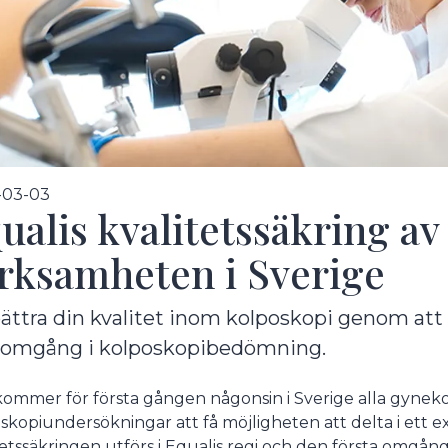
undermeny
-03-03
ualis kvalitetssäkring a
rksamheten i Sverige
ättra din kvalitet inom kolposkopi genom att 
tomgång i kolposkopibedömning.
undermeny
 kommer för första gången någonsin i Sverige alla gynek
skopiundersökningar att få möjligheten att delta i ett ex
tetssäkringen utförs i Equalis regi och den första omgå