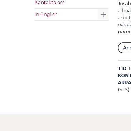
Kontakta oss
Josab
allmä
Visa/Göm 
In English
arbet
allmä
primä
Anm
TID
:
KON
ARR
(SLS).