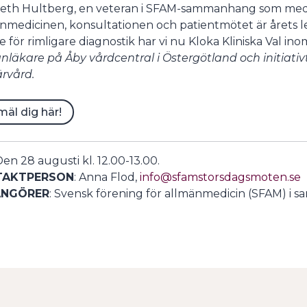
eth Hultberg, en veteran i SFAM-sammanhang som med
nmedicinen, konsultationen och patientmötet är årets l
undermeny
e för rimligare diagnostik har vi nu Kloka Kliniska Val i
nläkare på Åby vårdcentral i Östergötland och initiativta
rvård.
äl dig här!
 Den 28 augusti kl. 12.00-13.00.
TAKTPERSON
: Anna Flod,
info@sfamstorsdagsmoten.se
ANGÖRER
: Svensk förening för allmänmedicin (SFAM) i 