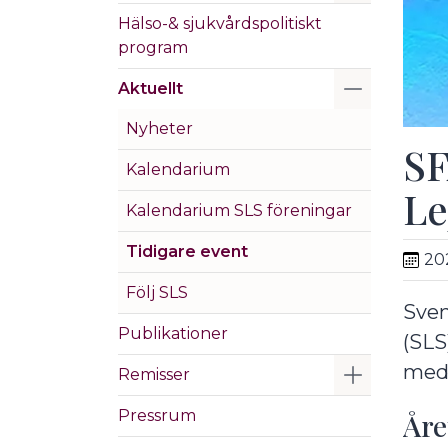
Hälso-& sjukvårdspolitiskt
program
Visa/Göm 
Aktuellt
Nyheter
SF
Kalendarium
Le
Kalendarium SLS föreningar
Tidigare event
20
Följ SLS
Sven
Publikationer
(SLS
med 
Visa/Göm 
Remisser
Pressrum
Åre