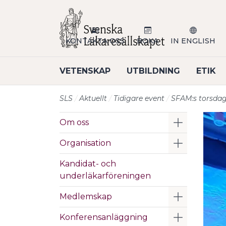
Till sidans huvudinnehåll
KONTAKTA OSS
BOKA
IN ENGLISH
VETENSKAP
UTBILDNING
ETIK
SLS
Aktuellt
Tidigare event
SFAM:s torsdag
Visa/Göm 
Om oss
Visa/Göm 
Organisation
Kandidat- och
underläkarföreningen
Visa/Göm 
Medlemskap
Visa/Göm 
Konferensanläggning