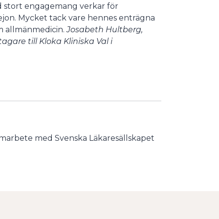
 stort engagemang verkar för
ejon. Mycket tack vare hennes enträgna
nom allmänmedicin.
Josabeth Hultberg,
gare till Kloka Kliniska Val i
samarbete med Svenska Läkaresällskapet