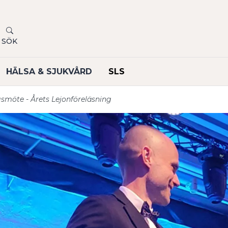
SÖK
HÄLSA & SJUKVÅRD
SLS
smöte - Årets Lejonföreläsning
undermeny
undermeny
undermeny
undermeny