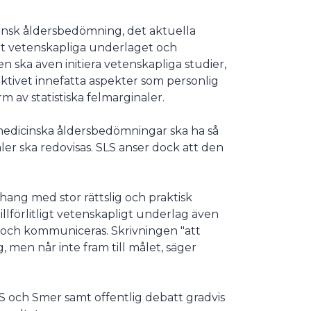
insk åldersbedömning, det aktuella
t vetenskapliga underlaget och
 ska även initiera vetenskapliga studier,
ktivet innefatta aspekter som personlig
m av statistiska felmarginaler.
medicinska åldersbedömningar ska ha så
ler ska redovisas. SLS anser dock att den
ng med stor rättslig och praktisk
illförlitligt vetenskapligt underlag även
 och kommuniceras. Skrivningen "att
g, men når inte fram till målet, säger
S och Smer samt offentlig debatt gradvis