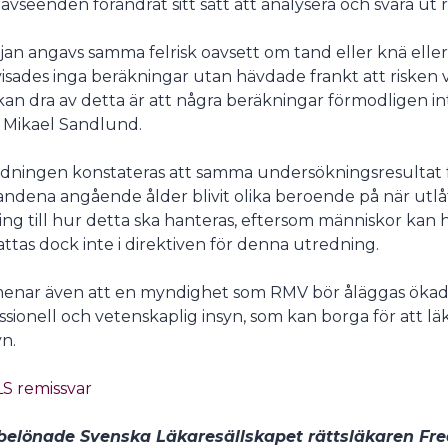
sa avseenden förändrat sitt sätt att analysera och svara ut 
rjan angavs samma felrisk oavsett om tand eller knä el
isades inga beräkningar utan hävdade frankt att risken va
an dra av detta är att några beräkningar förmodligen in
 Mikael Sandlund.
edningen konstateras att samma undersökningsresultat 
andena angående ålder blivit olika beroende på när utlåt
ning till hur detta ska hanteras, eftersom människor kan h
attas dock inte i direktiven för denna utredning.
enar även att en myndighet som RMV bör åläggas ökad 
ssionell och vetenskaplig insyn, som kan borga för att läk
n.
LS remissvar
belönade Svenska Läkaresällskapet rättsläkaren Fre