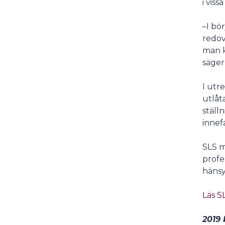
i vis
–I bö
redov
man k
säger
I utr
utlåt
ställ
innef
SLS m
profe
hänsy
Läs S
2019 