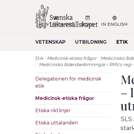
Till sidans huvudinnehåll
KONTAKTA OSS
BOKA
IN ENGLISH
VETENSKAP
UTBILDNING
ETIK
Etik
Medicinsk-etiska frågor
Medicinska ål
Medicinska åldersbedömningar i RMV:s regi –
Me
Delegationen för medicinsk
etik
– 
Medicinsk-etiska frågor
ut
Etiska riktlinjer
SLS 
Etiska uttalanden
star