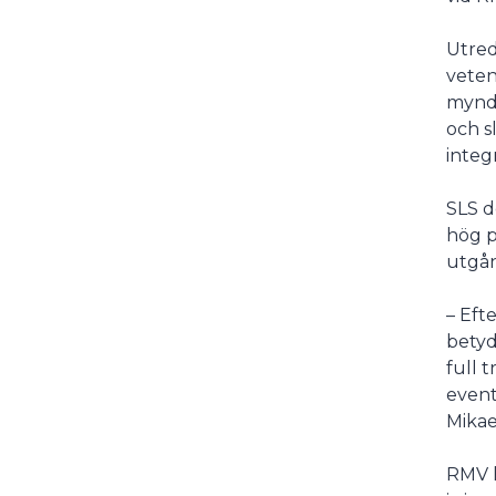
Utred
veten
myndi
och s
integ
SLS d
hög p
utgån
– Eft
betyd
full 
event
Mikae
RMV h