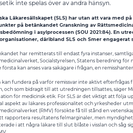
setik inte spelas över av andra hänsyn.
ka Läkaresällskapet (SLS) har utan att vara med på 
unkter på betänkandet Granskning av Rättsmedicin
sbedömning i asylprocessen (SOU 2021:84). En utred
 organisationer, däribland SLS och Smer engagerat si
kandet har remitterats till endast fyra instanser, samtli
medicinalverket, Socialstyrelsen, Statens beredning för m
e första kan anses vara sakägare i frågan, en remisshante
 kan fundera på varför remissvar inte aktivt efterfrågas 
n, och som bidragit till att utredningen tillsattes, säger
ation för medicinsk etik. För SLS är det viktigt att följ
al aspekt av läkares professionalitet och yrkesheder ut
medicinalverket (RMV) försökte få till stånd en vetenskapl
att rapportera resultatens felmarginaler, men myndighe
erade i att några läkare till slut blåste i visslan och såg 
MV.