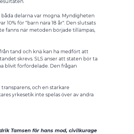
resultaten.
ler båda delarna var mogna. Myndigheten
r 10% för "barn nära 18 år". Den slutsats
te fanns när metoden började tillämpas,
från tand och knä kan ha medfört att
andet skrevs. SLS anser att staten bör ta
a blivit förfördelade. Den frågan
transparens, och en starkare
ares yrkesetik inte spelas över av andra
drik Tamsen för hans mod, civilkurage