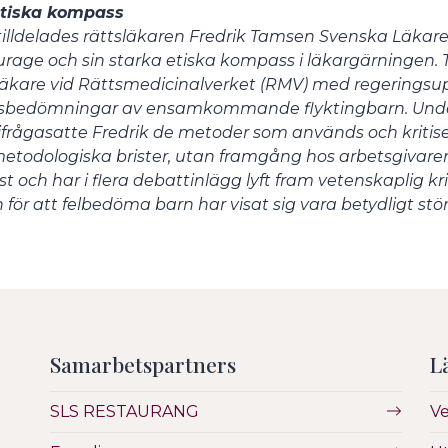
etiska kompass
tilldelades rättsläkaren Fredrik Tamsen Svenska Läkares
kurage och sin starka etiska kompass i läkargärningen.
läkare vid Rättsmedicinalverket (RMV) med regerings
sbedömningar av ensamkommande flyktingbarn. Under 
frågasatte Fredrik de metoder som används och kritise
etodologiska brister, utan framgång hos arbetsgivaren.
st och har i flera debattinlägg lyft fram vetenskaplig kr
n för att felbedöma barn har visat sig vara betydligt st
Samarbetspartners
L
SLS RESTAURANG
V