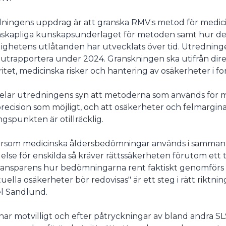
ningens uppdrag är att granska RMV:s metod för medic
skapliga kunskapsunderlaget för metoden samt hur de
ghetens utlåtanden har utvecklats över tid. Utredningen
lutrapportera under 2024. Granskningen ska utifrån dire
ritet, medicinska risker och hantering av osäkerheter i for
elar utredningens syn att metoderna som används för 
recision som möjligt, och att osäkerheter och felmargina
gspunkten är otillräcklig.
ersom medicinska åldersbedömningar används i sammanha
else för enskilda så kräver rättssäkerheten förutom ett t
transparens hur bedömningarna rent faktiskt genomförs
uella osäkerheter bör redovisas" är ett steg i rätt riktnin
l Sandlund.
ar motvilligt och efter påtryckningar av bland andra SL