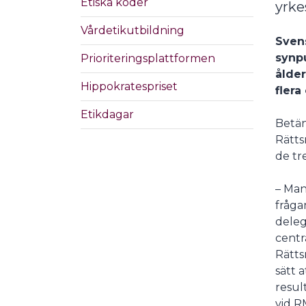
Etiska koder
yrke
Vårdetikutbildning
Svens
synp
Prioriteringsplattformen
ålder
Hippokratespriset
flera
Etikdagar
Betän
Rätts
de tr
– Man
fråga
deleg
centr
Rätts
sätt 
result
vid R