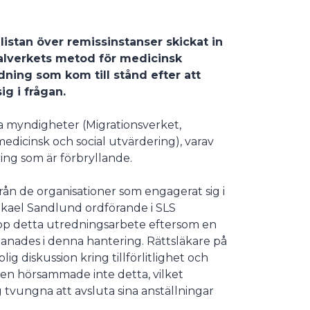
listan över remissinstanser skickat in
alverkets metod för medicinsk
ning som kom till stånd efter att
g i frågan.
ga myndigheter (Migrationsverket,
edicinsk och social utvärdering), varav
ring som är förbryllande.
från de organisationer som engagerat sig i
 Mikael Sandlund ordförande i SLS
a upp detta utredningsarbete eftersom en
manades i denna hantering. Rättsläkare på
ig diskussion kring tillförlitlighet och
ten hörsammade inte detta, vilket
sig tvungna att avsluta sina anställningar