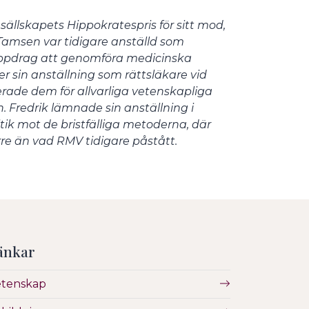
ällskapets Hippokratespris för sitt mod,
 Tamsen var tidigare anställd som
uppdrag att genomföra medicinska
sin anställning som rättsläkare vid
rade dem för allvarliga vetenskapliga
 Fredrik lämnade sin anställning i
itik mot de bristfälliga metoderna, där
örre än vad RMV tidigare påstått.
änkar
etenskap