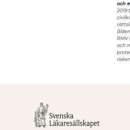
och 
2019 
civil
rätts
ålder
RMV i
och m
prote
riske