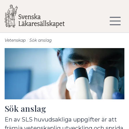
Till sidans huvudinnehåll
Vetenskap
Sök anslag
Sök anslag
En av SLS huvudsakliga uppgifter är att
främja vetenskaplig utveckling och sprida