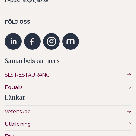
E-post: sls(at)sls.se
FÖLJ OSS
Samarbetspartners
SLS RESTAURANG
Equalis
Länkar
Vetenskap
Utbildning