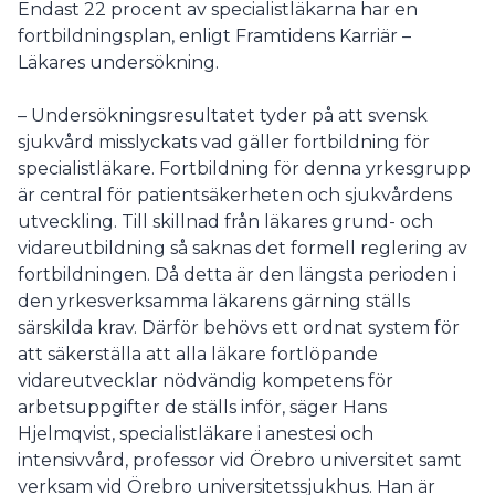
Endast 22 procent av specialistläkarna har en
fortbildningsplan, enligt Framtidens Karriär –
Läkares undersökning.
– Undersökningsresultatet tyder på att svensk
sjukvård misslyckats vad gäller fortbildning för
specialistläkare. Fortbildning för denna yrkesgrupp
är central för patientsäkerheten och sjukvårdens
utveckling. Till skillnad från läkares grund- och
vidareutbildning så saknas det formell reglering av
fortbildningen. Då detta är den längsta perioden i
den yrkesverksamma läkarens gärning ställs
särskilda krav. Därför behövs ett ordnat system för
att säkerställa att alla läkare fortlöpande
vidareutvecklar nödvändig kompetens för
arbetsuppgifter de ställs inför, säger Hans
Hjelmqvist, specialistläkare i anestesi och
intensivvård, professor vid Örebro universitet samt
verksam vid Örebro universitetssjukhus. Han är