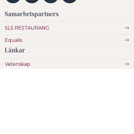
Samarbetspartners
SLS RESTAURANG
Equalis
Länkar
Vetenskap
Utbildning
Etik
Hälsa & Sjukvård
SLS