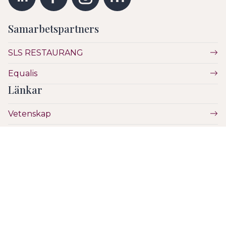
Samarbetspartners
SLS RESTAURANG
Equalis
Länkar
Vetenskap
Utbildning
Etik
Hälsa & Sjukvård
SLS