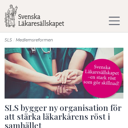
Till sidans huvudinnehåll
SLS
Medlemsreformen
SLS bygger ny organisation för
att stärka läkarkårens röst i
samhället