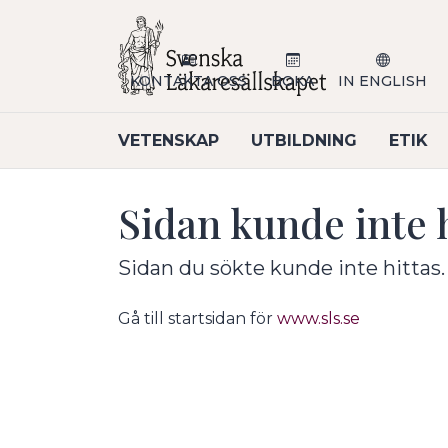
Till sidans huvudinnehåll
KONTAKTA OSS
BOKA
IN ENGLISH
VETENSKAP
UTBILDNING
ETIK
Sidan kunde inte h
Sidan du sökte kunde inte hittas.
Gå till startsidan för
www.sls.se