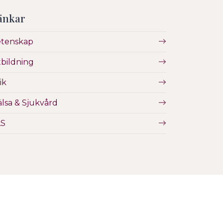
änkar
etenskap
bildning
ik
lsa & Sjukvård
LS