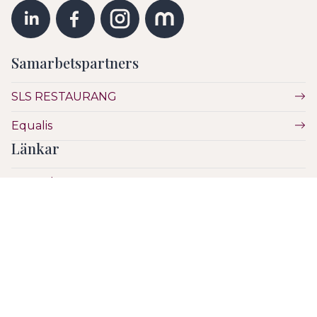
Samarbetspartners
SLS RESTAURANG
Equalis
Länkar
Vetenskap
Utbildning
Etik
Hälsa & Sjukvård
SLS