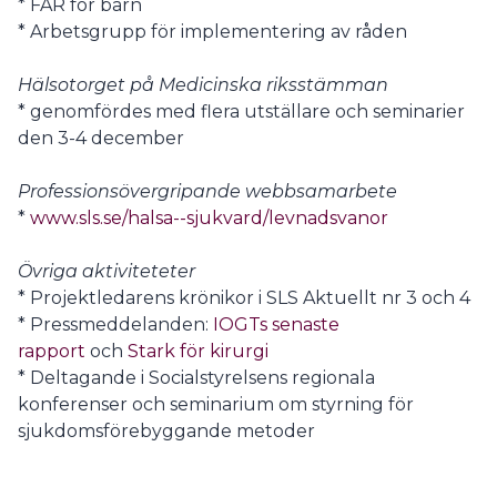
* FAR för barn
* Arbetsgrupp för implementering av råden
Hälsotorget på Medicinska riksstämman
* genomfördes med flera utställare och seminarier
den 3-4 december
Professionsövergripande webbsamarbete
*
www.sls.se/halsa--sjukvard/levnadsvanor
Övriga aktiviteteter
* Projektledarens krönikor i SLS Aktuellt nr 3 och 4
* Pressmeddelanden:
IOGTs senaste
rapport
och
Stark för kirurgi
* Deltagande i Socialstyrelsens regionala
konferenser och seminarium om styrning för
sjukdomsförebyggande metoder