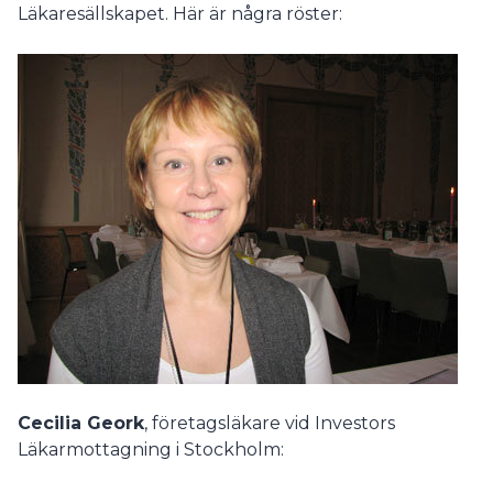
Läkaresällskapet. Här är några röster:
Cecilia Geork
, företagsläkare vid Investors
Läkarmottagning i Stockholm: