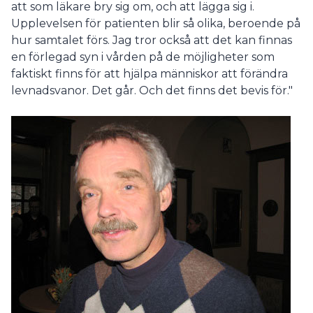
att som läkare bry sig om, och att lägga sig i.
Upplevelsen för patienten blir så olika, beroende på
hur samtalet förs. Jag tror också att det kan finnas
en förlegad syn i vården på de möjligheter som
faktiskt finns för att hjälpa människor att förändra
levnadsvanor. Det går. Och det finns det bevis för."