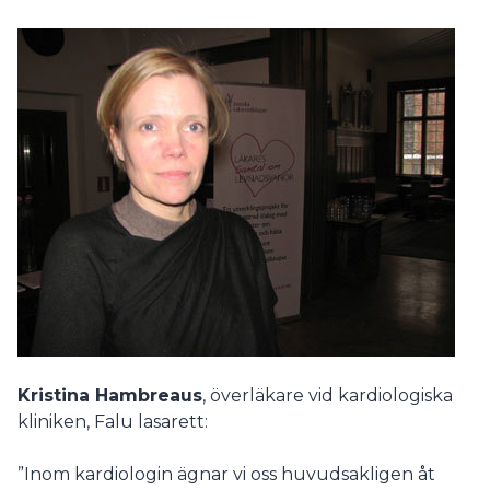
Kristina Hambreaus
, överläkare vid kardiologiska
kliniken, Falu lasarett:
”Inom kardiologin ägnar vi oss huvudsakligen åt