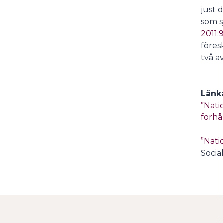
just 
som s
2011:
föres
två a
Länk
”Nati
förhå
”Nati
Socia