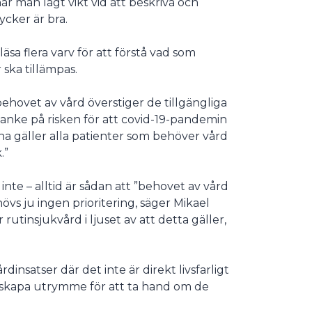
har man lagt vikt vid att beskriva och
ycker är bra.
 läsa flera varv för att förstå vad som
ska tillämpas.
 behovet av vård överstiger de tillgängliga
tanke på risken för att covid-19-pandemin
na gäller alla patienter som behöver vård
.”
nte – alltid är sådan att ”behovet av vård
övs ju ingen prioritering, säger Mikael
rutinsjukvård i ljuset av att detta gäller,
insatser där det inte är direkt livsfarligt
tt skapa utrymme för att ta hand om de