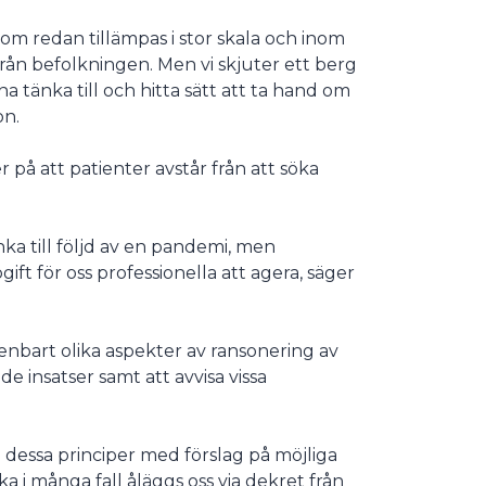
 som redan tillämpas i stor skala och inom
från befolkningen. Men vi skjuter ett berg
 tänka till och hitta sätt att ta hand om
on.
r på att patienter avstår från att söka
nka till följd av en pandemi, men
ft för oss professionella att agera, säger
r enbart olika aspekter av ransonering av
 insatser samt att avvisa vissa
 dessa principer med förslag på möjliga
ka i många fall åläggs oss via dekret från