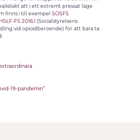
istiskt att i ett extremt pressat läge
m finns i till exempel
SOSFS
HSLF-FS 2016:1
(Socialstyrelsens
ling vid opioidberoende) för att bara ta
d.
 extraordinära
 covid-19-pandemin”