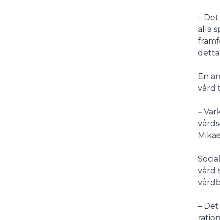
– Det
alla 
framf
detta
En an
vård t
– Var
vårds
Mikae
Socia
vård 
vårdb
– Det
ratio