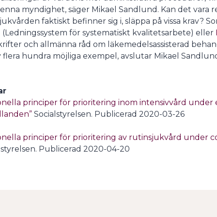
denna myndighet, säger Mikael Sandlund. Kan det vara real
jukvården faktiskt befinner sig i, släppa på vissa krav? So
9
(Ledningssystem för systematiskt kvalitetsarbete) eller
krifter och allmänna råd om läkemedelsassisterad behand
v flera hundra möjliga exempel, avslutar Mikael Sandlun
ar
onella principer för prioritering inom intensivvård under
llanden”
Socialstyrelsen. Publicerad 2020-03-26
onella principer för prioritering av rutinsjukvård under
lstyrelsen. Publicerad 2020-04-20