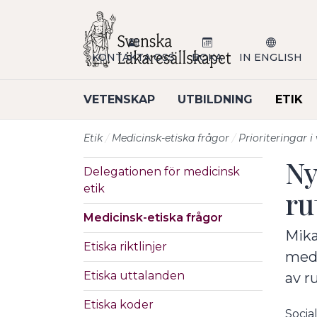
Till sidans huvudinnehåll
KONTAKTA OSS
BOKA
IN ENGLISH
VETENSKAP
UTBILDNING
ETIK
Etik
Medicinsk-etiska frågor
Prioriteringar i
Ny
Delegationen för medicinsk
etik
ru
Medicinsk-etiska frågor
Mika
Etiska riktlinjer
medi
Etiska uttalanden
av r
Etiska koder
Socia