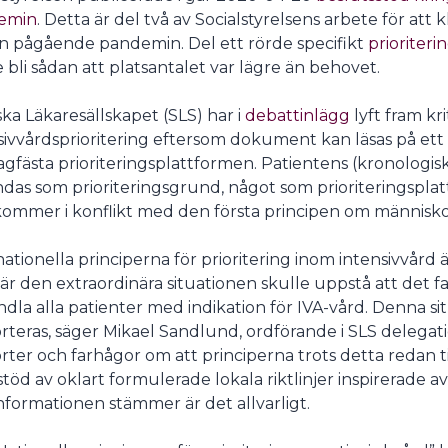
emin
. Detta är del två av Socialstyrelsens arbete för att 
n pågående pandemin. Del ett rörde specifikt
prioriteri
e bli sådan att platsantalet var lägre än behovet.
ka Läkaresällskapet (SLS) har i
debattinlägg
lyft fram k
sivvårdsprioritering eftersom dokument kan läsas på ett 
agfästa prioriteringsplattformen. Patientens (kronologisk
das som prioriteringsgrund, något som prioriteringsplatt
ommer i konflikt med den första principen om människo
nationella principerna för prioritering inom intensivvård 
är den extraordinära situationen skulle uppstå att det fa
dla alla patienter med indikation för IVA-vård. Denna sit
rteras, säger Mikael Sandlund, ordförande i SLS delegati
rter och farhågor om att principerna trots detta redan ti
töd av oklart formulerade lokala riktlinjer inspirerade av
nformationen stämmer är det allvarligt.