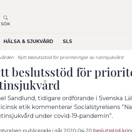
SÖK
HÄLSA & SJUKVÅRD
SLS
 vården
Nytt beslutsstöd för prioriteringar av rutinsjukvård
tt beslutsstöd för priori
tinsjukvård
el Sandlund, tidigare ordförande i Svenska Lä
cinsk etik kommenterar Socialstyrelsens ”Nati
utinsjukvård under covid-19-pandemin”.
lstyrelsen publicerade i går 2020-04-20
beslutsstöd krin