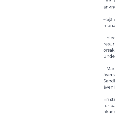
I de 
ankny
– Själ
menas
I inl
resur
orsak
under
– Man
övers
Sandl
även 
En st
för p
ökade