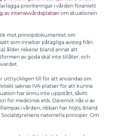
klarlägga prioriteringar i vården föranlett
ng av intensivvårdsplatser
om situationen
ritik mot principdokumentet om
sätt som innebär påtagliga avsteg från
a) ålder riskerar bland annat att
formen av goda skäl inte tillåter, och
värdet.
är uttryckligen till för att användas om
ktiskt saknas IVA-platser för att kunna
uation har ännu inte uppstått, såvitt
on för medicinsk etik. Däremot nås vi av
llämpas i vården, ribban har höjts, ibland
 Socialstyrelsens nationella principer. Om