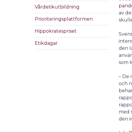
pand
Vårdetikutbildning
av de
Prioriteringsplattformen
skull
Hippokratespriset
Svens
inten
Etikdagar
den l
använ
som k
– De 
och n
behan
rappo
rappo
med s
den i