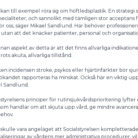
 kan till exempel röra sig om höftledsplastik. En strategi
specialiteter, och sannolikt med tämligen stor acceptans 
ör oss, säger Mikael Sandlund. Här behöver professionerna
 utan att det knäcker patienter, personal och organisati
nan aspekt av detta är att det finns allvarliga indikatione
rots akuta, allvarliga tillstånd.
ken incidensen stroke, psykos eller hjärtinfarkter bör sju
ökandet rapporteras ha minskat. Också här en viktig uppgi
l Sandlund.
lstyrelsens principer för rutinsjukvårdsprioritering lyfte
som handlar om att skjuta upp vård, ge mindre avancerade
ehov.
 skulle vara angeläget att Socialstyrelsen kompletterade
naliseringar av vårdens mer administrativa procedurer, vil