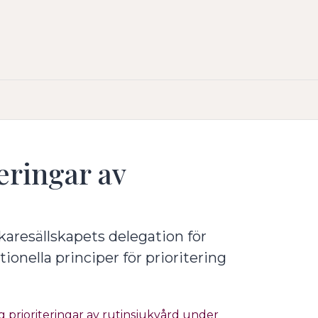
teringar av
karesällskapets delegation för
onella principer för prioritering
g prioriteringar av rutinsjukvård under