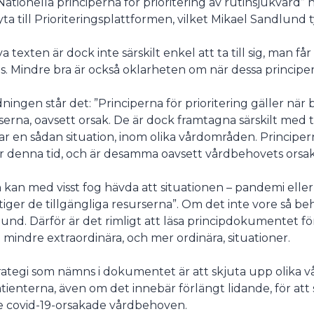
”Nationella principerna för prioritering av rutinsjukvård” 
ta till Prioriteringsplattformen, vilket Mikael Sandlund t
va texten är dock inte särskilt enkel att ta till sig, man får
. Mindre bra är också oklarheten om när dessa principer 
edningen står det: ”Principerna för prioritering gäller när
serna, oavsett orsak. De är dock framtagna särskilt med 
ar en sådan situation, inom olika vårdområden. Principer
 denna tid, och är desamma oavsett vårdbehovets orsak
 kan med visst fog hävda att situationen – pandemi eller i
tiger de tillgängliga resurserna”. Om det inte vore så beh
und. Därför är det rimligt att läsa principdokumentet för 
i mindre extraordinära, och mer ordinära, situationer.
rategi som nämns i dokumentet är att skjuta upp olika vård
atienterna, även om det innebär förlängt lidande, för a
 covid-19-orsakade vårdbehoven.