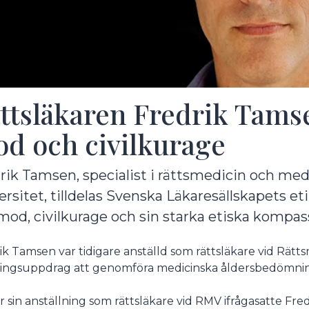
ttsläkaren Fredrik Tamse
d och civilkurage
rik Tamsen, specialist i rättsmedicin och med
ersitet, tilldelas Svenska Läkaresällskapets et
 mod, civilkurage och sin starka etiska kompas
ik Tamsen var tidigare anställd som rättsläkare vid Rät
ingsuppdrag att genomföra medicinska åldersbedömni
 sin anställning som rättsläkare vid RMV ifrågasatte F