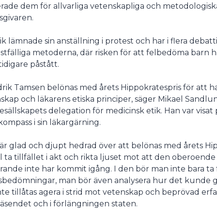
serade dem för allvarliga vetenskapliga och metodologisk
sgivaren.
ik lämnade sin anställning i protest och har i flera debatt
istfälliga metoderna, där risken för att felbedöma barn ha
idigare påstått.
drik Tamsen belönas med årets Hippokratespris för att ha
skap och läkarens etiska principer, säger Mikael Sandlu
esällskapets delegation för medicinsk etik. Han var visat 
 kompass i sin läkargärning.
 är glad och djupt hedrad över att belönas med årets Hi
ill ta tillfället i akt och rikta ljuset mot att den obero
arande inte har kommit igång. I den bör man inte bara ta
sbedömningar, man bör även analysera hur det kunde g
nte tillåtas agera i strid mot vetenskap och beprövad erf
väsendet och i förlängningen staten.