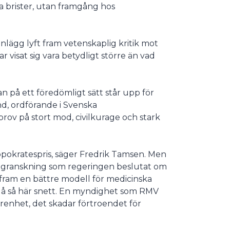
a brister, utan framgång hos
inlägg lyft fram vetenskaplig kritik mot
r visat sig vara betydligt större än vad
n på ett föredömligt sätt står upp för
nd, ordförande i Svenska
prov på stort mod, civilkurage och stark
ppokratespris, säger Fredrik Tamsen. Men
ende granskning som regeringen beslutat om
 fram en bättre modell för medicinska
å så här snett. En myndighet som RMV
arenhet, det skadar förtroendet för