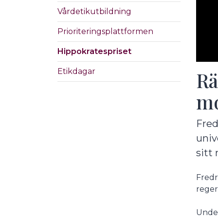
Vårdetikutbildning
Prioriteringsplattformen
Hippokratespriset
Etikdagar
Rä
mo
Fred
univ
sitt
Fredr
reger
Under