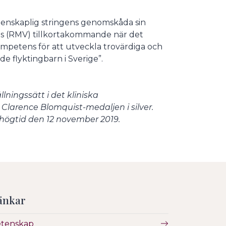
tenskaplig stringens genomskåda sin
ts (RMV) tillkortakommande när det
ompetens för att utveckla trovärdiga och
flyktingbarn i Sverige”.
ningssätt i det kliniska
Clarence Blomquist-medaljen i silver.
högtid den 12 november 2019.
änkar
etenskap