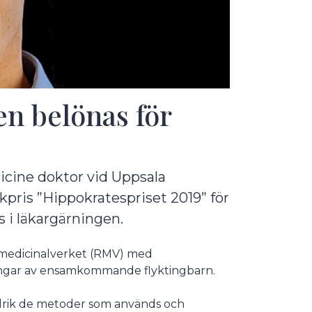
n belönas för
icine doktor vid Uppsala
ikpris ”Hippokratespriset 2019” för
s i läkargärningen.
tsmedicinalverket (RMV) med
ngar av ensamkommande flyktingbarn.
redrik de metoder som används och