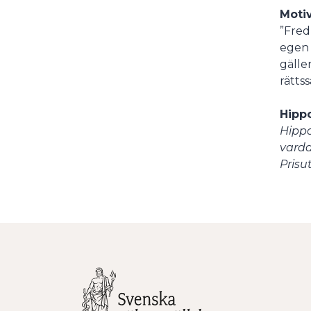
Moti
”Fred
egen 
gälle
rätts
Hippo
Hippo
varda
Prisu