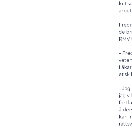
kriti
arbet
Fredr
de br
RMV t
– Fre
veten
Läkar
etisk
– Jag
jag v
fortf
ålder
kan i
rätts