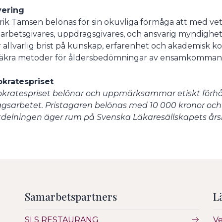
vering
rik Tamsen belönas för sin okuvliga förmåga att med ve
arbetsgivares, uppdragsgivares, och ansvarig myndighe
r allvarlig brist på kunskap, erfarenhet och akademisk k
säkra metoder för åldersbedömningar av ensamkommande 
kratespriset
kratespriset belönar och uppmärksammar etiskt förhåll
gsarbetet. Pristagaren belönas med 10 000 kronor och 
tdelningen äger rum på Svenska Läkaresällskapets års
Samarbetspartners
L
SLS RESTAURANG
V