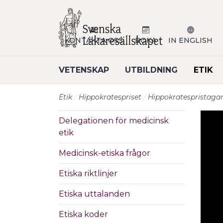
Till sidans huvudinnehåll
KONTAKTA OSS
BOKA
IN ENGLISH
VETENSKAP
UTBILDNING
ETIK
Etik
Hippokratespriset
Hippokratespristagar
Delegationen för medicinsk
etik
Medicinsk-etiska frågor
Etiska riktlinjer
Etiska uttalanden
Etiska koder