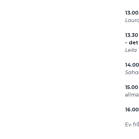
13.00
Laura
13.30
- de
Leil
14.00
Sahar
15.00
allmä
16.0
Ev. f