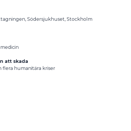
ottagningen, Södersjukhuset, Stockholm
änmedicin
an att skada
 flera humanitära kriser