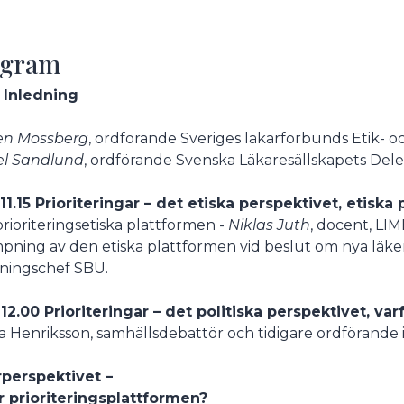
ogram
 Inledning
en Mossberg
, ordförande Sveriges läkarförbunds Etik- o
el Sandlund
, ordförande Svenska Läkaresällskapets Dele
-11.15 Prioriteringar – det etiska perspektivet, etiska
rioriteringsetiska plattformen -
Niklas Juth
, docent, LIM
mpning av den etiska plattformen vid beslut om nya läk
ningschef SBU.
-12.00 Prioriteringar – det politiska perspektivet, var
Henriksson, samhällsdebattör och tidigare ordförande i
perspektivet –
r prioriteringsplattformen?