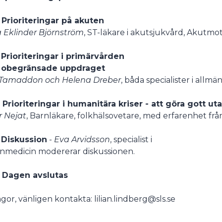
 Prioriteringar på akuten
 Eklinder Björnström
, ST-läkare i akutsjukvård, Akutm
 Prioriteringar i primärvården
t obegränsade uppdraget
a Tamaddon och Helena Dreber
, båda specialister i allm
 Prioriteringar i humanitära kriser - att göra gott ut
 Nejat
, Barnläkare, folkhälsovetare, med erfarenhet från
 Diskussion
-
Eva Arvidsson
, specialist i
nmedicin modererar diskussionen.
0 Dagen avslutas
rågor, vänligen kontakta: lilian.lindberg@sls.se