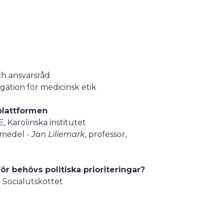
ch ansvarsråd
gation för medicinsk etik
 plattformen
E, Karolinska institutet
emedel -
Jan Liliemark
, professor,
för behövs politiska prioriteringar?
 Socialutskottet