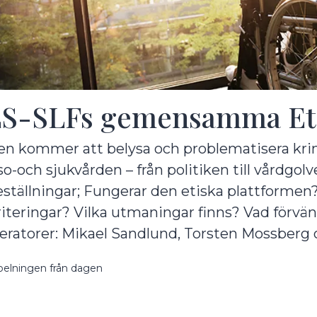
S-SLFs gemensamma Eti
n kommer att belysa och problematisera kring
lso-och sjukvården – från politiken till vårdgolv
eställningar; Fungerar den etiska plattformen?
riteringar? Vilka utmaningar finns? Vad förvän
ratorer: Mikael Sandlund, Torsten Mossberg 
pelningen från dagen