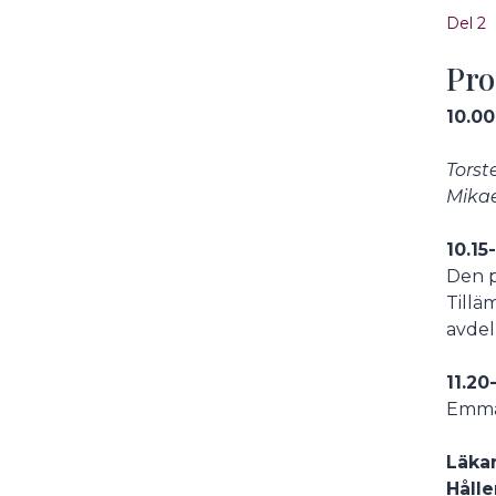
Del 2
Pr
10.00
Torst
Mika
10.15
Den p
Tillä
avdel
11.20
Emma 
Läkar
Hålle