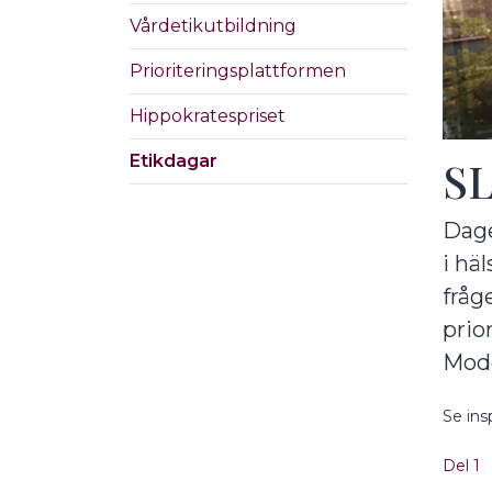
Vårdetikutbildning
Prioriteringsplattformen
Hippokratespriset
Etikdagar
SL
Dage
i hä
fråg
prio
Mode
Se ins
Del 1