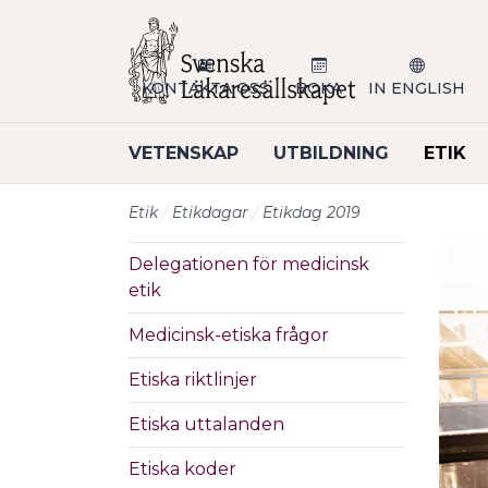
Till sidans huvudinnehåll
KONTAKTA OSS
BOKA
IN ENGLISH
VETENSKAP
UTBILDNING
ETIK
Etik
Etikdagar
Etikdag 2019
Delegationen för medicinsk
etik
Medicinsk-etiska frågor
Etiska riktlinjer
Etiska uttalanden
Etiska koder