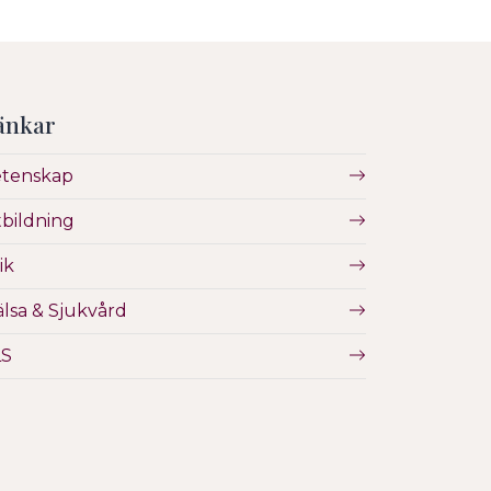
änkar
etenskap
bildning
ik
lsa & Sjukvård
LS