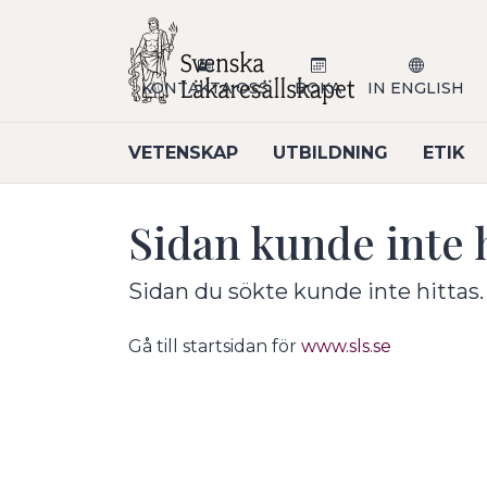
Till sidans huvudinnehåll
KONTAKTA OSS
BOKA
IN ENGLISH
VETENSKAP
UTBILDNING
ETIK
Sidan kunde inte h
Sidan du sökte kunde inte hittas.
Gå till startsidan för
www.sls.se