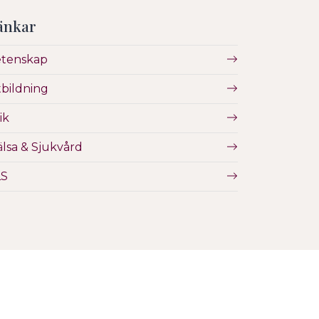
änkar
etenskap
bildning
ik
lsa & Sjukvård
LS