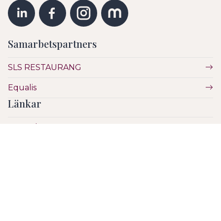
Samarbetspartners
SLS RESTAURANG
Equalis
Länkar
Vetenskap
Utbildning
Etik
Hälsa & Sjukvård
SLS