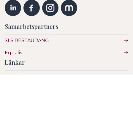
Samarbetspartners
SLS RESTAURANG
Equalis
Länkar
Vetenskap
Utbildning
Etik
Hälsa & Sjukvård
SLS