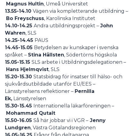
Magnus Hultin
, Umeå Universitet
13.55-14.10
Vägen via kompletterande utbildning –
Bo Freyschuss
, Karolinska Institutet
14.10-14.25
Andra utbildningsprojekt –
John
Wahren
, SLS
14.25-14.45
PAUS
14.45-15.05
Betydelsen av kunskaper i svenska
språket –
Stina Hållsten
, Södertörns högskola
15.05-15.15
SLS arbete i Utbildningsdelegationen –
Hans Hjelmqvist
, SLS
15.20-15.30
Statsbidrag för insatser till hälso- och
sjukvårdsutbildade utanför EU/EES –
Länsstyrelsens reflektioner –
Pernilla
Ek,
Länsstyrelsen
15.30-15.45
Internationella läkarföreningen –
Mohammad Qutait
15.50-16.05
Så här jobbar vi i VGR –
Jenny
Lundgren
, Västra Götalandsregionen
16.05-16.25
Frågor från deltagarna