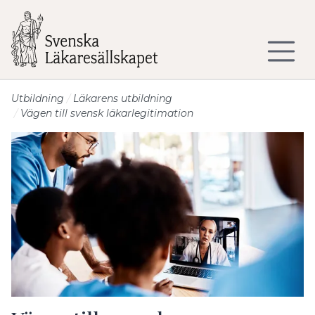
Till sidans huvudinnehåll
Utbildning
Läkarens utbildning
Vägen till svensk läkarlegitimation